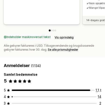
Nem opsætn
Mange tilpa
14-dages grat
Indeholder maskinoversat tekst
Vis oprindelig
Alle gebyrer faktureres i USD. Tilbagevendende og brugsbaserede
gebyrer faktureres hver 30. dag.
Se alle prismuligheder
Anmeldelser
(1.134)
Samlet bedømmelse
5
5
1,1 t
4
14
3
2