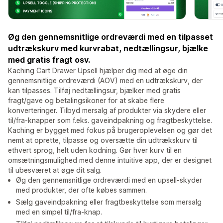
Øg den gennemsnitlige ordreværdi med en tilpasset
udtrækskurv med kurvrabat, nedtællingsur, bjælke
med gratis fragt osv.
Kaching Cart Drawer Upsell hjælper dig med at øge din
gennemsnitlige ordreværdi (AOV) med en udtrækskurv, der
kan tilpasses. Tilføj nedtællingsur, bjælker med gratis
fragt/gave og betalingsikoner for at skabe flere
konverteringer. Tilbyd mersalg af produkter via skydere eller
til/fra-knapper som f.eks. gaveindpakning og fragtbeskyttelse.
Kaching er bygget med fokus på brugeroplevelsen og gør det
nemt at oprette, tilpasse og oversætte din udtrækskurv til
ethvert sprog, helt uden kodning. Gør hver kurv til en
omsætningsmulighed med denne intuitive app, der er designet
til ubesværet at øge dit salg.
Øg den gennemsnitlige ordreværdi med en upsell-skyder
med produkter, der ofte købes sammen.
Sælg gaveindpakning eller fragtbeskyttelse som mersalg
med en simpel til/fra-knap.