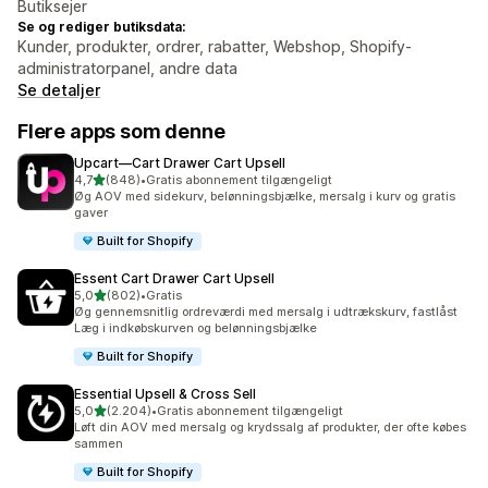
Butiksejer
Se og rediger butiksdata:
Kunder, produkter, ordrer, rabatter, Webshop, Shopify-
administratorpanel, andre data
Se detaljer
Flere apps som denne
Upcart—Cart Drawer Cart Upsell
ud af 5 stjerner
4,7
(848)
•
Gratis abonnement tilgængeligt
848 anmeldelser i alt
Øg AOV med sidekurv, belønningsbjælke, mersalg i kurv og gratis
gaver
Built for Shopify
Essent Cart Drawer Cart Upsell
ud af 5 stjerner
5,0
(802)
•
Gratis
802 anmeldelser i alt
Øg gennemsnitlig ordreværdi med mersalg i udtrækskurv, fastlåst
Læg i indkøbskurven og belønningsbjælke
Built for Shopify
Essential Upsell & Cross Sell
ud af 5 stjerner
5,0
(2.204)
•
Gratis abonnement tilgængeligt
2204 anmeldelser i alt
Løft din AOV med mersalg og krydssalg af produkter, der ofte købes
sammen
Built for Shopify