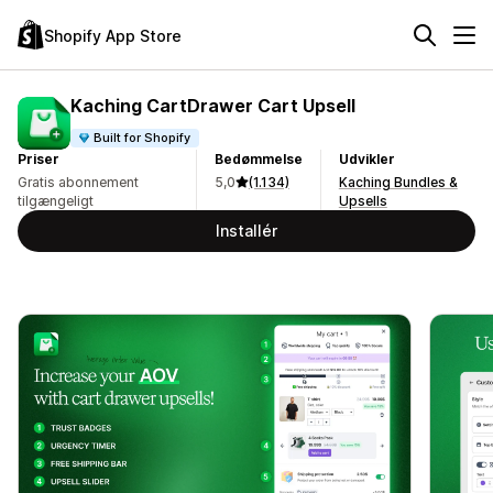
Shopify App Store
Kaching CartDrawer Cart Upsell
Built for Shopify
Priser
Bedømmelse
Udvikler
Gratis abonnement
5,0
(1.134)
Kaching Bundles &
tilgængeligt
Upsells
Installér