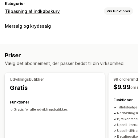
Kategorier
Tilpasning af indkøbskurv
Vis funktioner
Kurvvisning
Mersalg og krydssalg
Kampagner
Gaveindpakning
Dynamisk på mobil
Indkøbskurvskuffe
Nedtællingsure
Mersalg
Priser
Produktanbefalinger
Køb mere, spar mere
Gratis levering
Vælg det abonnement, der passer bedst til din virksomhed.
Ofte købt sammen
Gratis gaver
Udviklingsbutikker
99 ordrer/md
$9.99
Gratis
om 
Funktioner
Funktioner
Tillidsbadge
Gratis for alle udviklingsbutikker.
Nedtællings
Bjælker med 
Upsell-karru
Upsell-til/f
Betalingsik