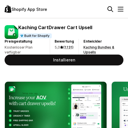
Shopify App Store
Kaching CartDrawer Cart Upsell
Built for Shopify
Preisgestaltung
Bewertung
Entwickler
Kostenloser Plan
5,0
(1.131)
Kaching Bundles &
verfügbar
Upsells
Installieren