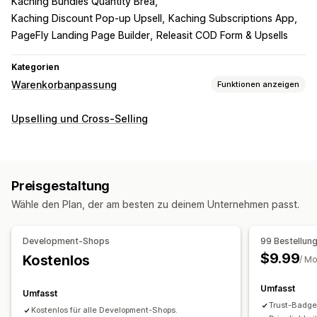
Kaching Bundles Quantity Brea
Kaching Discount Pop‑up Upsell
Kaching Subscriptions App
PageFly Landing Page Builder
Releasit COD Form & Upsells
Kategorien
Warenkorbanpassung
Funktionen anzeigen
Warenkorbanzeige
Upselling und Cross-Selling
Werbeaktionen
Geschenkverpackung
Responsivität für Mobilgeräte
Warenkorbeinschub
Countdown Timer
Preisgestaltung
Upselling
Wähle den Plan, der am besten zu deinem Unternehmen passt.
Produktempfehlungen
Mehr kaufen, mehr sparen
Kostenloser Versand
Häufig zusammen gekauft
Development-Shops
99 Bestellun
Kostenlose Geschenke
$9.99
Kostenlos
/ M
Umfasst
Umfasst
Trust-Badg
Kostenlos für alle Development-Shops.