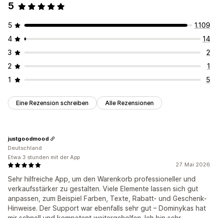
5
5
1.109
4
14
3
2
2
1
1
5
Eine Rezension schreiben
Alle Rezensionen
justgoodmood
Deutschland
Etwa 3 stunden mit der App
27. Mai 2026
Sehr hilfreiche App, um den Warenkorb professioneller und
verkaufsstärker zu gestalten. Viele Elemente lassen sich gut
anpassen, zum Beispiel Farben, Texte, Rabatt- und Geschenk-
Hinweise. Der Support war ebenfalls sehr gut – Dominykas hat
mir schnell und kompetent weitergeholfen. Ich bin sehr