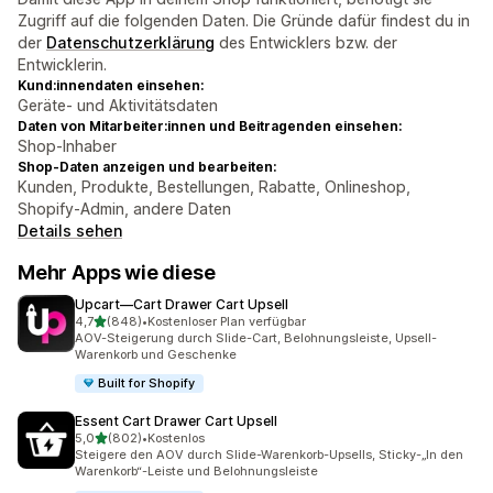
Zugriff auf die folgenden Daten. Die Gründe dafür findest du in
der
Datenschutzerklärung
des Entwicklers bzw. der
Entwicklerin.
Kund:innendaten einsehen:
Geräte- und Aktivitätsdaten
Daten von Mitarbeiter:innen und Beitragenden einsehen:
Shop-Inhaber
Shop-Daten anzeigen und bearbeiten:
Kunden, Produkte, Bestellungen, Rabatte, Onlineshop,
Shopify-Admin, andere Daten
Details sehen
Mehr Apps wie diese
Upcart—Cart Drawer Cart Upsell
von 5 Sternen
4,7
(848)
•
Kostenloser Plan verfügbar
848 Rezensionen insgesamt
AOV-Steigerung durch Slide-Cart, Belohnungsleiste, Upsell-
Warenkorb und Geschenke
Built for Shopify
Essent Cart Drawer Cart Upsell
von 5 Sternen
5,0
(802)
•
Kostenlos
802 Rezensionen insgesamt
Steigere den AOV durch Slide-Warenkorb-Upsells, Sticky-„In den
Warenkorb“-Leiste und Belohnungsleiste