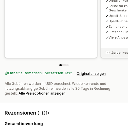
Dringlichkei
Leiste für k
Geschenke
Upsell-Slide
Upsell-Scha
Zahlungs-Ic
Einfache Ei
Viele Anpas
14-tägiger ko
Enthält automatisch übersetzten Text
Original anzeigen
Alle Gebühren werden in USD berechnet. Wiederkehrende und
nutzungsabhängige Gebühren werden alle 30 Tage in Rechnung
gestellt.
Alle Preisoptionen anzeigen
Rezensionen
(1.131)
Gesamtbewertung