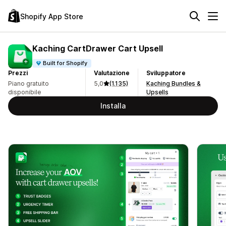
Shopify App Store
Kaching CartDrawer Cart Upsell
Built for Shopify
Prezzi
Valutazione
Sviluppatore
Piano gratuito
5,0
(1.135)
Kaching Bundles &
disponibile
Upsells
Installa