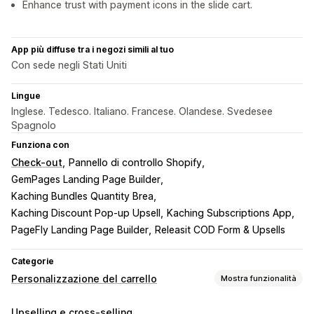
Enhance trust with payment icons in the slide cart.
App più diffuse tra i negozi simili al tuo
Con sede negli Stati Uniti
Lingue
Inglese. Tedesco. Italiano. Francese. Olandese. Svedesee
Spagnolo
Funziona con
Check-out
Pannello di controllo Shopify
GemPages Landing Page Builder
Kaching Bundles Quantity Brea
Kaching Discount Pop‑up Upsell
Kaching Subscriptions App
PageFly Landing Page Builder
Releasit COD Form & Upsells
Categorie
Personalizzazione del carrello
Mostra funzionalità
Visualizzazione del carrello
Upselling e cross-selling