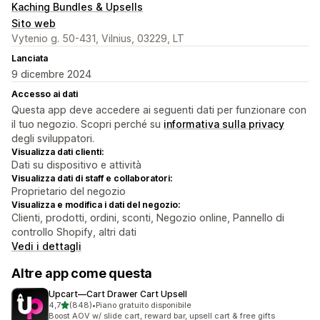
Kaching Bundles & Upsells
Sito web
Vytenio g. 50-431, Vilnius, 03229, LT
Lanciata
9 dicembre 2024
Accesso ai dati
Questa app deve accedere ai seguenti dati per funzionare con
il tuo negozio. Scopri perché su
informativa sulla privacy
degli sviluppatori.
Visualizza dati clienti:
Dati su dispositivo e attività
Visualizza dati di staff e collaboratori:
Proprietario del negozio
Visualizza e modifica i dati del negozio:
Clienti, prodotti, ordini, sconti, Negozio online, Pannello di
controllo Shopify, altri dati
Vedi i dettagli
Altre app come questa
Upcart—Cart Drawer Cart Upsell
stelle su 5
4,7
(848)
•
Piano gratuito disponibile
848 recensioni totali
Boost AOV w/ slide cart, reward bar, upsell cart & free gifts