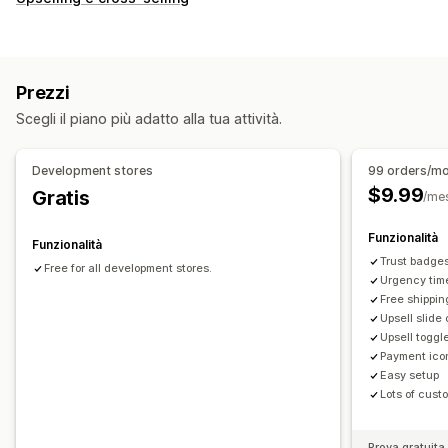
Promozioni
Confezione regalo
Adattivo per dispositivi mobili
Finestra del carrello
Timer per conto alla rovescia
Prezzi
Upselling
Scegli il piano più adatto alla tua attività.
Prodotti consigliati
Più compri, più risparmi
Spedizione gratuita
Spesso acquistati insieme
Omaggi
Development stores
99 orders/m
$9.99
Gratis
/me
Funzionalità
Funzionalità
Trust badge
Free for all development stores.
Urgency tim
Free shipping
Upsell slide
Upsell toggl
Payment ico
Easy setup
Lots of cust
Prova gratuita 