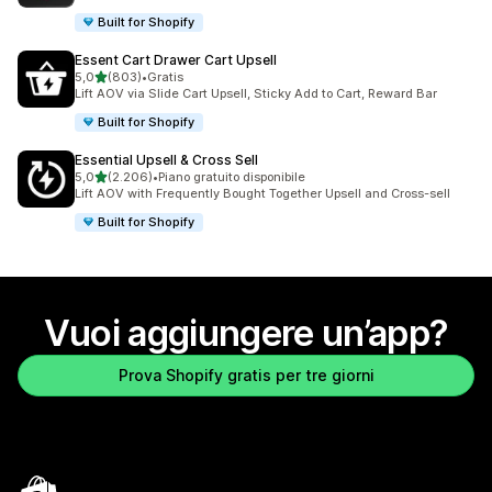
Built for Shopify
Essent Cart Drawer Cart Upsell
stelle su 5
5,0
(803)
•
Gratis
803 recensioni totali
Lift AOV via Slide Cart Upsell, Sticky Add to Cart, Reward Bar
Built for Shopify
Essential Upsell & Cross Sell
stelle su 5
5,0
(2.206)
•
Piano gratuito disponibile
2206 recensioni totali
Lift AOV with Frequently Bought Together Upsell and Cross-sell
Built for Shopify
Vuoi aggiungere un’app?
Prova Shopify gratis per tre giorni