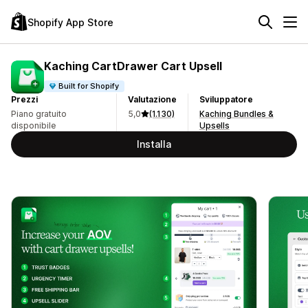
Shopify App Store
Kaching CartDrawer Cart Upsell
Built for Shopify
Prezzi
Valutazione
Sviluppatore
Piano gratuito
5,0
(1.130)
Kaching Bundles &
disponibile
Upsells
Installa