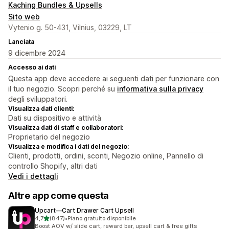
Kaching Bundles & Upsells
Sito web
Vytenio g. 50-431, Vilnius, 03229, LT
Lanciata
9 dicembre 2024
Accesso ai dati
Questa app deve accedere ai seguenti dati per funzionare con
il tuo negozio. Scopri perché su
informativa sulla privacy
degli sviluppatori.
Visualizza dati clienti:
Dati su dispositivo e attività
Visualizza dati di staff e collaboratori:
Proprietario del negozio
Visualizza e modifica i dati del negozio:
Clienti, prodotti, ordini, sconti, Negozio online, Pannello di
controllo Shopify, altri dati
Vedi i dettagli
Altre app come questa
Upcart—Cart Drawer Cart Upsell
stelle su 5
4,7
(847)
•
Piano gratuito disponibile
847 recensioni totali
Boost AOV w/ slide cart, reward bar, upsell cart & free gifts