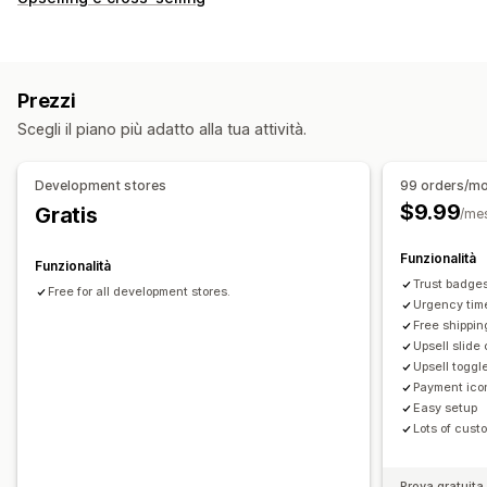
Promozioni
Confezione regalo
Adattivo per dispositivi mobili
Finestra del carrello
Timer per conto alla rovescia
Prezzi
Upselling
Scegli il piano più adatto alla tua attività.
Prodotti consigliati
Più compri, più risparmi
Spedizione gratuita
Spesso acquistati insieme
Omaggi
Development stores
99 orders/m
$9.99
Gratis
/me
Funzionalità
Funzionalità
Trust badge
Free for all development stores.
Urgency tim
Free shipping
Upsell slide
Upsell toggl
Payment ico
Easy setup
Lots of cust
Prova gratuita 