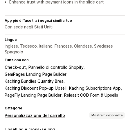
Enhance trust with payment icons in the slide cart.
App più diffuse tra i negozi simili al tuo
Con sede negli Stati Uniti
Lingue
Inglese. Tedesco. Italiano. Francese. Olandese. Svedesee
Spagnolo
Funziona con
Check-out
Pannello di controllo Shopify
GemPages Landing Page Builder
Kaching Bundles Quantity Brea
Kaching Discount Pop‑up Upsell
Kaching Subscriptions App
PageFly Landing Page Builder
Releasit COD Form & Upsells
Categorie
Personalizzazione del carrello
Mostra funzionalità
Visualizzazione del carrello
Upselling e cross-selling