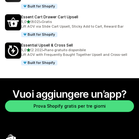
Built for Shopify
Essent Cart Drawer Cart Upsell
stelle su 5
5,0
(802)
•
Gratis
802 recensioni totali
Lift AOV via Slide Cart Upsell, Sticky Add to Cart, Reward Bar
Built for Shopify
Essential Upsell & Cross Sell
stelle su 5
5,0
(2.202)
•
Piano gratuito disponibile
2202 recensioni totali
Lift AOV with Frequently Bought Together Upsell and Cross-sell
Built for Shopify
Vuoi aggiungere un’app?
Prova Shopify gratis per tre giorni