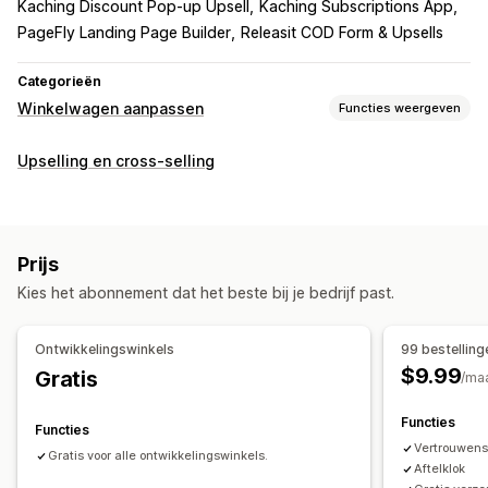
Kaching Discount Pop‑up Upsell
Kaching Subscriptions App
PageFly Landing Page Builder
Releasit COD Form & Upsells
Categorieën
Winkelwagen aanpassen
Functies weergeven
Weergave van winkelwagen
Upselling en cross-selling
Aanbiedingen
Cadeauverpakking
Mobiel responsief
Winkelwagenoptie
Aftelklokken
Upselling
Prijs
Productaanbevelingen
Koop meer, bespaar meer
Kies het abonnement dat het beste bij je bedrijf past.
Gratis verzending
Vaak samen gekocht
Gratis artikelen
Ontwikkelingswinkels
99 bestellin
$9.99
Gratis
/ma
Functies
Functies
Vertrouwen
Gratis voor alle ontwikkelingswinkels.
Aftelklok