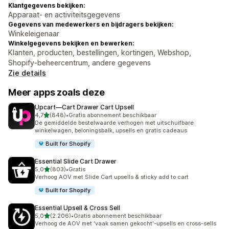
Klantgegevens bekijken:
Apparaat- en activiteitsgegevens
Gegevens van medewerkers en bijdragers bekijken:
Winkeleigenaar
Winkelgegevens bekijken en bewerken:
Klanten, producten, bestellingen, kortingen, Webshop,
Shopify-beheercentrum, andere gegevens
Zie details
Meer apps zoals deze
Upcart—Cart Drawer Cart Upsell
van 5 sterren
4,7
(848)
•
Gratis abonnement beschikbaar
848 recensies in totaal
De gemiddelde bestelwaarde verhogen met uitschuifbare
winkelwagen, beloningsbalk, upsells en gratis cadeaus
Built for Shopify
Essential Slide Cart Drawer
van 5 sterren
5,0
(803)
•
Gratis
803 recensies in totaal
Verhoog AOV met Slide Cart upsells & sticky add to cart
Built for Shopify
Essential Upsell & Cross Sell
van 5 sterren
5,0
(2.206)
•
Gratis abonnement beschikbaar
2206 recensies in totaal
Verhoog de AOV met 'vaak samen gekocht'-upsells en cross-sells