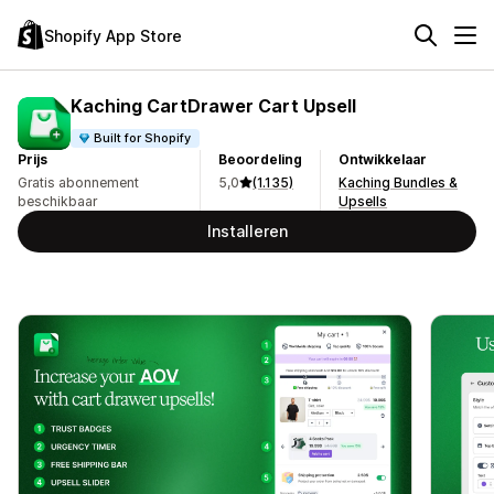
Shopify App Store
Kaching CartDrawer Cart Upsell
Built for Shopify
Prijs
Beoordeling
Ontwikkelaar
Gratis abonnement
5,0
(1.135)
Kaching Bundles &
beschikbaar
Upsells
Installeren