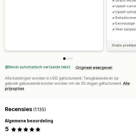
Gratis verze
Upsell-carro
Upsell-scha
Betaalicone
Eenvoudige i
Veel aanpas
Gratis proefp
Bevat automatisch vertaalde tekst
Origineel weergeven
Alle betalingen worden in USD gefactureerd. Terugkerende en op
gebruik gebaseerde kosten worden om de 30 dagen gefactureerd.
Alle
prijsopties
Recensies
(1.135)
Algemene beoordeling
5