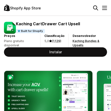
Shopify App Store
Kaching CartDrawer Cart Upsell
Built for Shopify
Preços
Classificação
Desenvolvedor
Plano gratuito
5,0
(1.129)
Kaching Bundles &
disponível
Upsells
Instalar