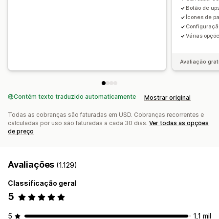
Botão de ups
Ícones de p
Configuração
Várias opçõ
Avaliação grat
Contém texto traduzido automaticamente
Mostrar original
Todas as cobranças são faturadas em USD. Cobranças recorrentes e
calculadas por uso são faturadas a cada 30 dias.
Ver todas as opções
de preço
Avaliações
(1.129)
Classificação geral
5
5
1,1 mil