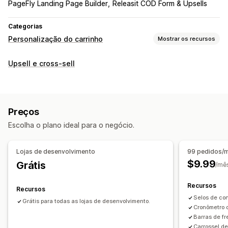
PageFly Landing Page Builder
Releasit COD Form & Upsells
Categorias
Personalização do carrinho
Mostrar os recursos
Exibição do carrinho
Upsell e cross-sell
Promoções
Embalagem de presente
Responsividade para dispositivos móveis
Carrinho de compras deslizante
Preços
Timers de contagem regressiva
Escolha o plano ideal para o negócio.
Upsell
Recomendações de produtos
Lojas de desenvolvimento
99 pedidos/
Compre mais, economize mais
Frete grátis
$9.99
Grátis
/mê
Produtos frequentemente comprados juntos
Brindes
Recursos
Recursos
Selos de co
Grátis para todas as lojas de desenvolvimento.
Cronômetro 
Barras de fr
Carrossel de