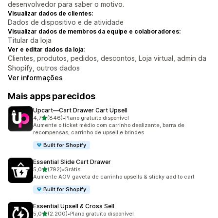
desenvolvedor para saber o motivo.
Visualizar dados de clientes:
Dados de dispositivo e de atividade
Visualizar dados de membros da equipe e colaboradores:
Titular da loja
Ver e editar dados da loja:
Clientes, produtos, pedidos, descontos, Loja virtual, admin da
Shopify, outros dados
Ver informações
Mais apps parecidos
Upcart—Cart Drawer Cart Upsell
de 5 estrelas
4,7
(846)
•
Plano gratuito disponível
846 avaliações ao todo
Aumente o ticket médio com carrinho deslizante, barra de
recompensas, carrinho de upsell e brindes
Built for Shopify
Essential Slide Cart Drawer
de 5 estrelas
5,0
(792)
•
Grátis
792 avaliações ao todo
Aumente AOV gaveta de carrinho upsells & sticky add to cart
Built for Shopify
Essential Upsell & Cross Sell
de 5 estrelas
5,0
(2.200)
•
Plano gratuito disponível
2200 avaliações ao todo