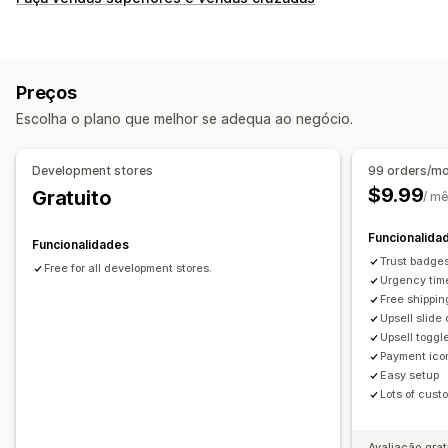
Promoções
Papel de embrulho
Reatividade móvel
Painel deslizante do carrinho
Temporizadores de contagem decrescente
Preços
Vendas superiores
Escolha o plano que melhor se adequa ao negócio.
Recomendações de produtos
Compre mais, poupe mais
Envio gratuito
Frequentemente comprados em conjunto
Development stores
99 orders/m
Ofertas gratuitas
$9.99
Gratuito
/ m
Funcionalida
Funcionalidades
Trust badge
Free for all development stores.
Urgency tim
Free shipping
Upsell slide
Upsell toggl
Payment ico
Easy setup
Lots of cust
Avaliação grat