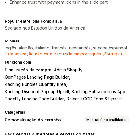
Enhance trust with payment icons in the slide cart.
Popular entre lojas como a sua
Sediado nos Estados Unidos da América
Idiomas
inglês, alemão, italiano, francês, neerlandês, suecoe espanhol
Esta aplicação não está traduzida em português (Portugal)
Funciona com
Finalização da compra
Admin Shopify
GemPages Landing Page Builder
Kaching Bundles Quantity Brea
Kaching Discount Pop‑up Upsell
Kaching Subscriptions App
PageFly Landing Page Builder
Releasit COD Form & Upsells
Categorias
Personalização do carrinho
Mostrar funcionalidades
Apresentação do carrinho
Faça vendas superiores e vendas cruzadas