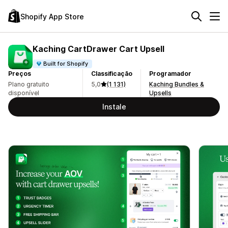
Shopify App Store
Kaching CartDrawer Cart Upsell
Built for Shopify
Preços
Classificação
Programador
Plano gratuito
5,0
(1 131)
Kaching Bundles &
disponível
Upsells
Instale