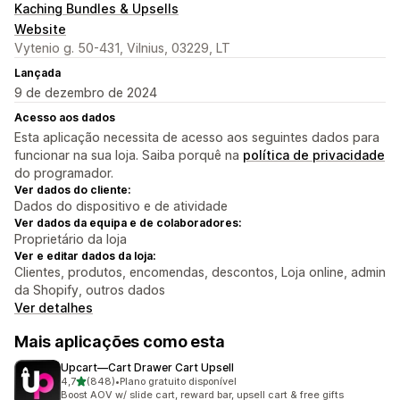
Kaching Bundles & Upsells
Website
Vytenio g. 50-431, Vilnius, 03229, LT
Lançada
9 de dezembro de 2024
Acesso aos dados
Esta aplicação necessita de acesso aos seguintes dados para
funcionar na sua loja. Saiba porquê na
política de privacidade
do programador.
Ver dados do cliente:
Dados do dispositivo e de atividade
Ver dados da equipa e de colaboradores:
Proprietário da loja
Ver e editar dados da loja:
Clientes, produtos, encomendas, descontos, Loja online, admin
da Shopify, outros dados
Ver detalhes
Mais aplicações como esta
Upcart—Cart Drawer Cart Upsell
de 5 estrelas
4,7
(848)
•
Plano gratuito disponível
848 total de avaliações
Boost AOV w/ slide cart, reward bar, upsell cart & free gifts