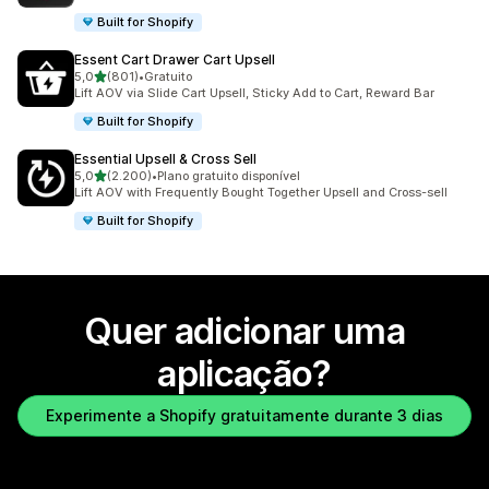
Built for Shopify
Essent Cart Drawer Cart Upsell
de 5 estrelas
5,0
(801)
•
Gratuito
801 total de avaliações
Lift AOV via Slide Cart Upsell, Sticky Add to Cart, Reward Bar
Built for Shopify
Essential Upsell & Cross Sell
de 5 estrelas
5,0
(2.200)
•
Plano gratuito disponível
2200 total de avaliações
Lift AOV with Frequently Bought Together Upsell and Cross-sell
Built for Shopify
Quer adicionar uma
aplicação?
Experimente a Shopify gratuitamente durante 3 dias