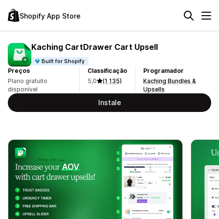
Shopify App Store
Kaching CartDrawer Cart Upsell
Built for Shopify
Preços
Classificação
Programador
Plano gratuito
5,0
(1 135)
Kaching Bundles &
disponível
Upsells
Instale