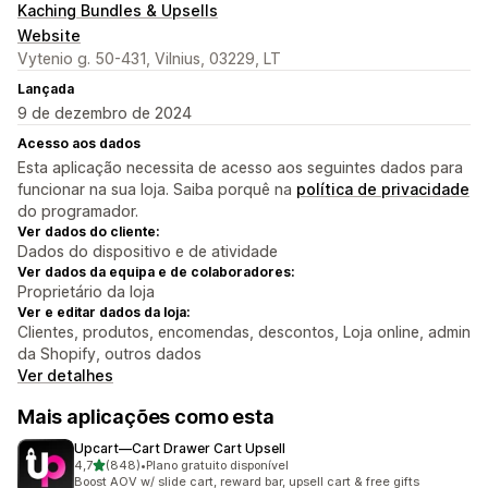
Kaching Bundles & Upsells
Website
Vytenio g. 50-431, Vilnius, 03229, LT
Lançada
9 de dezembro de 2024
Acesso aos dados
Esta aplicação necessita de acesso aos seguintes dados para
funcionar na sua loja. Saiba porquê na
política de privacidade
do programador.
Ver dados do cliente:
Dados do dispositivo e de atividade
Ver dados da equipa e de colaboradores:
Proprietário da loja
Ver e editar dados da loja:
Clientes, produtos, encomendas, descontos, Loja online, admin
da Shopify, outros dados
Ver detalhes
Mais aplicações como esta
Upcart—Cart Drawer Cart Upsell
de 5 estrelas
4,7
(848)
•
Plano gratuito disponível
848 total de avaliações
Boost AOV w/ slide cart, reward bar, upsell cart & free gifts