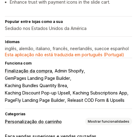
Enhance trust with payment icons in the slide cart.
Popular entre lojas como a sua
Sediado nos Estados Unidos da América
Idiomas
inglês, alemão, italiano, francês, neerlandês, suecoe espanhol
Esta aplicação não está traduzida em português (Portugal)
Funciona com
Finalização da compra
Admin Shopify
GemPages Landing Page Builder
Kaching Bundles Quantity Brea
Kaching Discount Pop‑up Upsell
Kaching Subscriptions App
PageFly Landing Page Builder
Releasit COD Form & Upsells
Categorias
Personalização do carrinho
Mostrar funcionalidades
Apresentação do carrinho
Faça vendas superiores e vendas cruzadas