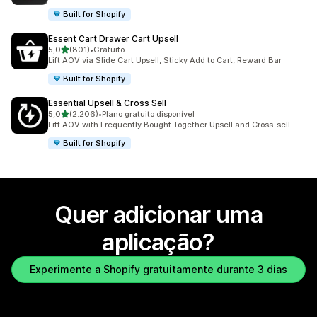
Built for Shopify
Essent Cart Drawer Cart Upsell
de 5 estrelas
5,0
(801)
•
Gratuito
801 total de avaliações
Lift AOV via Slide Cart Upsell, Sticky Add to Cart, Reward Bar
Built for Shopify
Essential Upsell & Cross Sell
de 5 estrelas
5,0
(2.206)
•
Plano gratuito disponível
2206 total de avaliações
Lift AOV with Frequently Bought Together Upsell and Cross-sell
Built for Shopify
Quer adicionar uma
aplicação?
Experimente a Shopify gratuitamente durante 3 dias