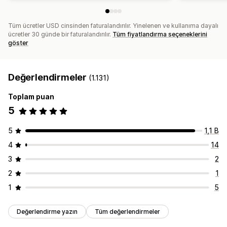
Tüm ücretler USD cinsinden faturalandırılır. Yinelenen ve kullanıma dayalı
ücretler 30 günde bir faturalandırılır.
Tüm fiyatlandırma seçeneklerini
göster
Değerlendirmeler
(1.131)
Toplam puan
5
5
1,1 B
4
14
3
2
2
1
1
5
Değerlendirme yazın
Tüm değerlendirmeler