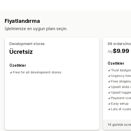
Sepet çekmecesi
Geri sayım sayaçları
Yukarı satış
Fiyatlandırma
Ürün önerileri
Daha fazla satın alın, daha fazla tasarruf edin
İşletmenize en uygun planı seçin.
Ücretsiz kargo
Genellikle birlikte satın alınan ürünler
Ücretsiz hediyeler
Development stores
99 orders/m
$9.99
Ücretsiz
/ay
Özellikler
Özellikler
Trust badge
Free for all development stores.
Urgency tim
Free shipping
Upsell slide
Upsell toggl
Payment ico
Easy setup
Lots of cust
14 günlük ücr