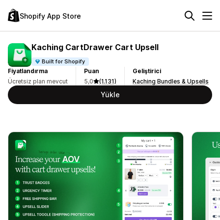
Shopify App Store
Kaching CartDrawer Cart Upsell
Built for Shopify
Fiyatlandırma
Puan
Geliştirici
Ücretsiz plan mevcut
5,0
(1.131)
Kaching Bundles & Upsells
Yükle