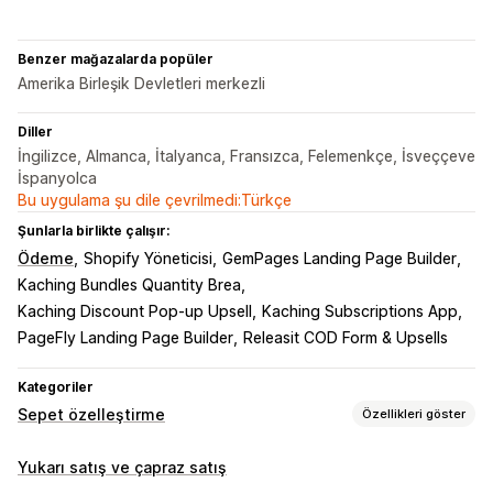
Benzer mağazalarda popüler
Amerika Birleşik Devletleri merkezli
Diller
İngilizce, Almanca, İtalyanca, Fransızca, Felemenkçe, İsveççeve
İspanyolca
Bu uygulama şu dile çevrilmedi:Türkçe
Şunlarla birlikte çalışır:
Ödeme
Shopify Yöneticisi
GemPages Landing Page Builder
Kaching Bundles Quantity Brea
Kaching Discount Pop‑up Upsell
Kaching Subscriptions App
PageFly Landing Page Builder
Releasit COD Form & Upsells
Kategoriler
Sepet özelleştirme
Özellikleri göster
Sepet ekranı
Yukarı satış ve çapraz satış
Promosyonlar
Hediye paketi
Mobil duyarlı