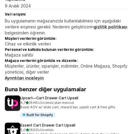
9 Aralık 2024
Veri erişimi
Bu uygulamanın mağazanızda kullanılabilmesi için aşağıdaki
verilere erişmesi gerekir. Nedenini geliştiricinin
gizlilik politikası
belgesinden öğrenin.
Müşteri verilerini görüntüle:
Cihaz ve etkinlik verileri
Personel ve katkıda bulunan verilerini görüntüle:
Mağaza sahibi
Mağaza verilerini görüntüle ve düzenle:
Müşteriler, ürünler, siparişler, indirimler, Online Mağaza, Shopify
yöneticisi, diğer veriler
Ayrıntıları inceleyin
Buna benzer diğer uygulamalar
Upcart—Cart Drawer Cart Upsell
5 yıldız üzerinden
4,7
(848)
•
Ücretsiz plan mevcut
toplam 848 değerlendirme
Boost AOV w/ slide cart, reward bar, upsell cart & free gifts
Built for Shopify
Essent Cart Drawer Cart Upsell
5 yıldız üzerinden
5,0
(802)
•
Ücretsiz
toplam 802 değerlendirme