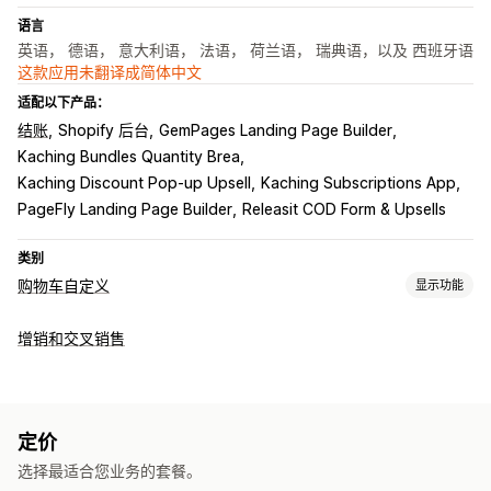
语言
英语， 德语， 意大利语， 法语， 荷兰语， 瑞典语，以及 西班牙语
这款应用未翻译成简体中文
适配以下产品：
结账
Shopify 后台
GemPages Landing Page Builder
Kaching Bundles Quantity Brea
Kaching Discount Pop‑up Upsell
Kaching Subscriptions App
PageFly Landing Page Builder
Releasit COD Form & Upsells
类别
购物车自定义
显示功能
购物车显示
增销和交叉销售
促销
礼品包装
自动适应移动设备
购物车抽屉
倒数计时器
增销
产品推荐
多买多省
免运费
组合购买
免费赠品
定价
选择最适合您业务的套餐。