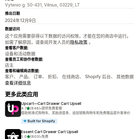
Vytenio g. 50-431, Vilnius, 03229, LT
推出日期
2024年12月9日
数据访问
这个应用需要获得以下数据的访问权限，才能在您的商店中运行。
如需了解原因，请查阅开发人员的
隐私政策
。
查看客户数据:
设备和活动数据
查看员工和协作者数据:
店主
查看和编辑商店数据:
客户、 产品、 订单、 折扣、 在线商店、 Shopify 后台、 其他数据
查看详细信息
更多此类应用
Upcart—Cart Drawer Cart Upsell
星（满分 5 星）
4.7
(848)
•
提供免费套餐
总共 848 条评论
借助侧滑式购物车、奖励进度条、追加销售购物车和免费赠品提升客单价
Built for Shopify
Essent Cart Drawer Cart Upsell
星（满分 5 星）
5.0
(803)
•
免费
总共 803 条评论