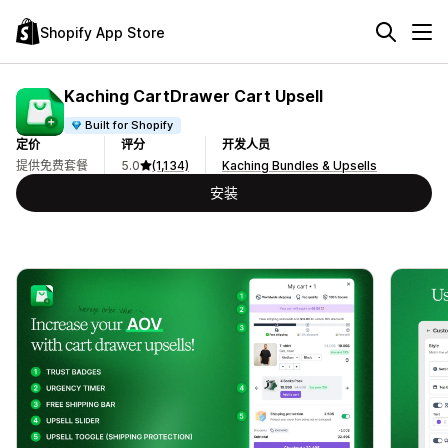
Shopify App Store
Kaching CartDrawer Cart Upsell
Built for Shopify
定价
评分
开发人员
提供免费套餐
5.0
(1,134)
Kaching Bundles & Upsells
安装