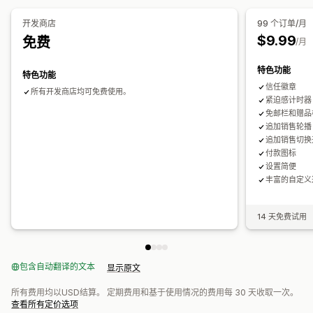
开发商店
99 个订单/月
$9.99
免费
/月
特色功能
特色功能
信任徽章
所有开发商店均可免费使用。
紧迫感计时器
免邮栏和赠品
追加销售轮播
追加销售切换
付款图标
设置简便
丰富的自定义
14 天免费试用
包含自动翻译的文本
显示原文
所有费用均以USD结算。 定期费用和基于使用情况的费用每 30 天收取一次。
查看所有定价选项