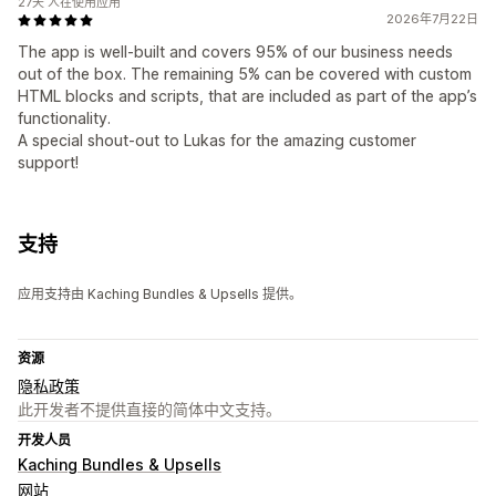
27天 人在使用应用
2026年7月22日
The app is well-built and covers 95% of our business needs
out of the box. The remaining 5% can be covered with custom
HTML blocks and scripts, that are included as part of the app’s
functionality.
A special shout-out to Lukas for the amazing customer
support!
支持
应用支持由 Kaching Bundles & Upsells 提供。
资源
隐私政策
此开发者不提供直接的简体中文支持。
开发人员
Kaching Bundles & Upsells
网站