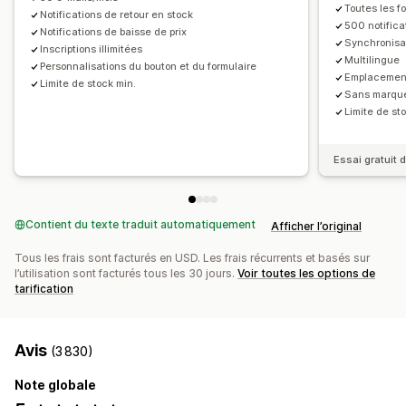
Toutes les fo
Notifications de retour en stock
500 notifica
Notifications de baisse de prix
Synchronisat
Inscriptions illimitées
Multilingue
Personnalisations du bouton et du formulaire
Emplacement
Limite de stock min.
Sans marqu
Limite de st
Essai gratuit d
Contient du texte traduit automatiquement
Afficher l’original
Tous les frais sont facturés en USD. Les frais récurrents et basés sur
l’utilisation sont facturés tous les 30 jours.
Voir toutes les options de
tarification
Avis
(3 830)
Note globale