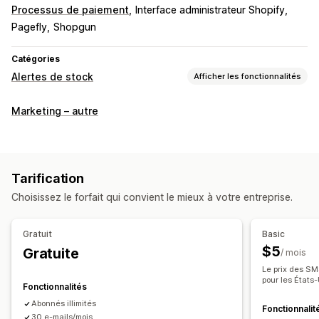
Processus de paiement
Interface administrateur Shopify
Pagefly
Shopgun
Catégories
Alertes de stock
Afficher les fonctionnalités
Notifications
Marketing – autre
Alertes automatiques
Envoi par lot
De retour en stock
Multilingue
E-mail
SMS
En rupture de stock
Baisse de prix
Alertes personnalisées
Tarification
Personnalisation
Choisissez le forfait qui convient le mieux à votre entreprise.
Paramètres d’alerte
Modèles de notifications
Bouton de notification
Pop-ups
Listes d’attente
Gratuit
Basic
$5
Gratuite
/ mois
Analyses de données et génération de rapports
Le prix des SM
Demande client
Rapports sur les stocks
pour les États-
Fonctionnalités
Rapports de performance
Suivi des stocks
Abonnés illimités
Fonctionnalit
30 e-mails/mois