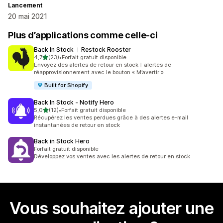
Lancement
20 mai 2021
Plus d’applications comme celle-ci
Back In Stock ︱Restock Rooster
étoile(s) sur 5
4,7
(23)
•
Forfait gratuit disponible
23 avis au total
Envoyez des alertes de retour en stock︱alertes de
réapprovisionnement avec le bouton « M’avertir »
Built for Shopify
Back In Stock ‑ Notify Hero
étoile(s) sur 5
5,0
(12)
•
Forfait gratuit disponible
12 avis au total
Récupérez les ventes perdues grâce à des alertes e-mail
instantanées de retour en stock
Back in Stock Hero
Forfait gratuit disponible
Développez vos ventes avec les alertes de retour en stock
Vous souhaitez ajouter une