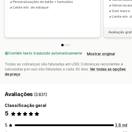
Personalizações de botão + formulário
Vários locai
Limite mín. de estoque
Sem marca
Limite mín. 
Avaliação grat
Contém texto traduzido automaticamente
Mostrar original
Todas as cobranças são faturadas em USD. Cobranças recorrentes e
calculadas por uso são faturadas a cada 30 dias.
Ver todas as opções
de preço
Avaliações
(3.831)
Classificação geral
5
5
3,8 mil