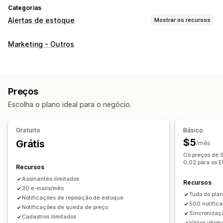
Categorias
Alertas de estoque
Mostrar os recursos
Notificações
Marketing - Outros
Alertas automáticos
Envio em lote
Disponibilidade em estoque
Em vários idiomas
E-mail
SMS
Sem estoque
Baixa de preço
Alertas personalizados
Preços
Personalização
Escolha o plano ideal para o negócio.
Configurações de alertas
Modelos de notificação
Botão de notificação
Pop-ups
Listas de espera
Gratuito
Básico
$5
Grátis
/mês
Análises e relatórios
Os preços de 
Demanda de clientes
Relatórios de estoques
0,02 para os 
Recursos
Relatórios de desempenho
Acompanhamento de estoque
Assinantes ilimitados
Recursos
30 e-mails/mês
Tudo do plan
Notificações de reposição de estoque
500 notific
Notificações de queda de preço
Sincronizaçã
Cadastros ilimitados
Vários idiom