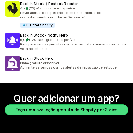
Back In Stock ︱Restock Rooster
de 5 estrelas
4,7
(23)
•
Plano gratuito disponível
23 avaliações ao todo
Envie alertas de reposição de estoque︱alertas de
reabastecimento com o botão "Avise-me"
Built for Shopify
Back In Stock ‑ Notify Hero
de 5 estrelas
5,0
(12)
•
Plano gratuito disponível
12 avaliações ao todo
Recupere vendas perdidas com alertas instantâneos por e-mail de
volta ao estoque
Back in Stock Hero
Plano gratuito disponível
Aumente as vendas com os alertas de reposição de estoque
Quer adicionar um app?
Faça uma avaliação gratuita da Shopify por 3 dias