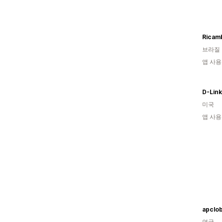
Ricam
브라질
앱 사용
D-Lin
미국
앱 사용
apclo
영국