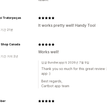
bi Tratorpeças
It works pretty well! Handy Tool
 기간 21분
k Shop Canada
Works well!
 기간 거의 2년
답글 Bundler.app개 2026년 7월 9일
Thank you so much for this great review :
app :)
Best regards,
Cartbot app team
bber