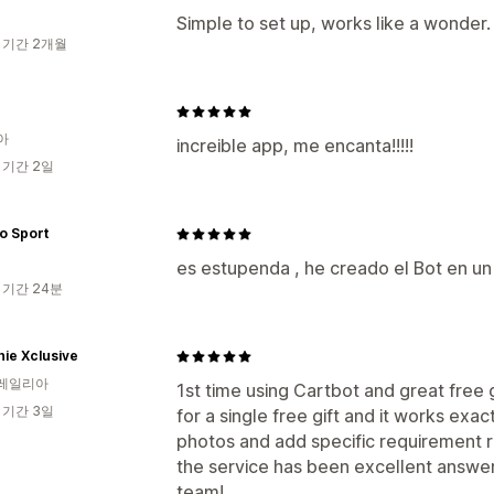
Simple to set up, works like a wonder.
 기간 2개월
아
increible app, me encanta!!!!!
 기간 2일
o Sport
es estupenda , he creado el Bot en 
 기간 24분
ie Xclusive
레일리아
1st time using Cartbot and great free g
 기간 3일
for a single free gift and it works exac
photos and add specific requirement r
the service has been excellent answerin
team!