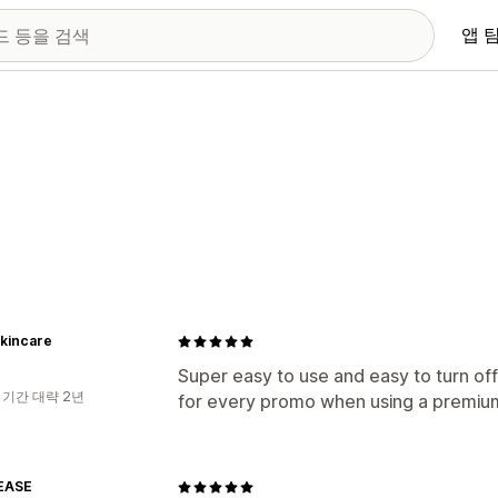
앱 
 Skincare
Super easy to use and easy to turn of
 기간 대략 2년
for every promo when using a premium
EASE