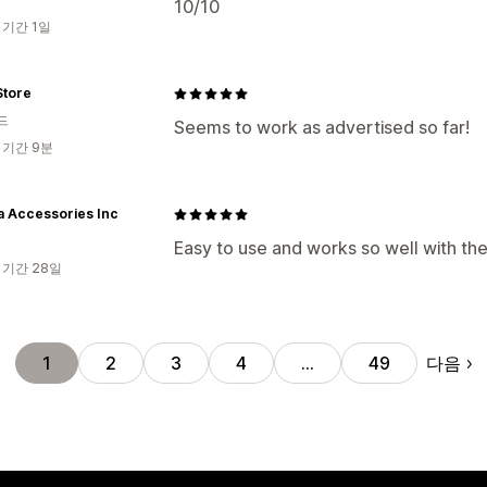
10/10
 기간 1일
 Store
드
Seems to work as advertised so far!
 기간 9분
a Accessories Inc
Easy to use and works so well with th
 기간 28일
다음
1
2
3
4
…
49