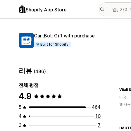
Shopify App Store
CartBot: Gift with purchase
Built for Shopify
리뷰
(486)
전체 평점
Vitali
4.9
미국
앱 사용
5
464
4
10
3
7
HAUT