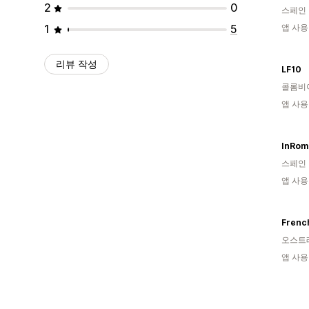
2
0
스페인
1
5
앱 사용
리뷰 작성
LF10
콜롬비
앱 사용
InRom
스페인
앱 사용
French
오스트
앱 사용