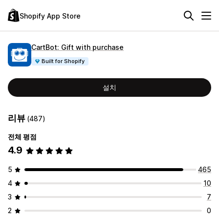
Shopify App Store
CartBot: Gift with purchase
Built for Shopify
설치
리뷰
(487)
전체 평점
4.9
5
465
4
10
3
7
2
0