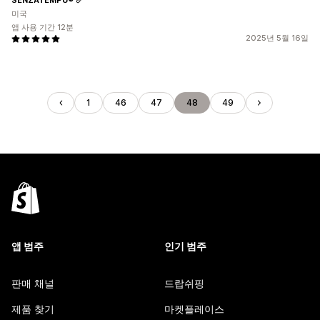
미국
앱 사용 기간 12분
2025년 5월 16일
1
46
47
48
49
앱 범주
인기 범주
판매 채널
드랍쉬핑
제품 찾기
마켓플레이스