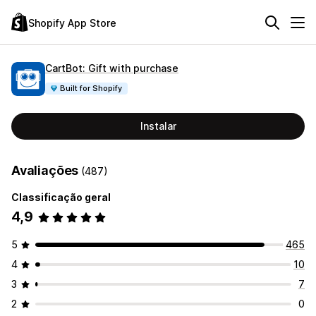
Shopify App Store
CartBot: Gift with purchase
Built for Shopify
Instalar
Avaliações
(487)
Classificação geral
4,9
5
465
4
10
3
7
2
0