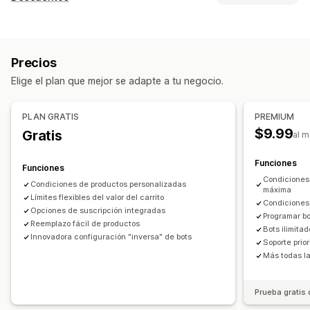
Reglas personalizadas
Promociones
Carrito lateral
Tipos de descuentos
Hacer una venta adicional
Descuentos por volumen
Suscripciones
Recomendaciones de productos
Precios
Descuentos por venta adicional
Compra más y ahorra más
Regalos gratis
Elige el plan que mejor se adapte a tu negocio.
Descuentos por venta cruzada
Personalización de pago
Gestión de descuentos
PLAN GRATIS
PREMIUM
Hacer una venta adicional con un clic
Código personalizado
Activadores y reglas
$9.99
Gratis
al 
Funciones
Funciones
Condiciones
Condiciones de productos personalizadas
máxima
Límites flexibles del valor del carrito
Condiciones 
Opciones de suscripción integradas
Programar b
Reemplazo fácil de productos
Bots ilimita
Innovadora configuración "inversa" de bots
Soporte prior
Más todas la
Prueba gratis 