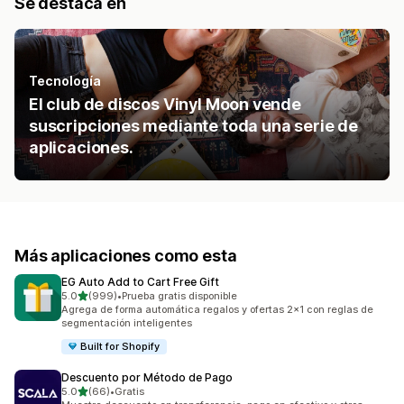
Se destaca en
Tecnología
El club de discos Vinyl Moon vende
suscripciones mediante toda una serie de
aplicaciones.
Más aplicaciones como esta
EG Auto Add to Cart Free Gift
de 5 estrellas
5.0
(999)
•
Prueba gratis disponible
999 reseñas en total
Agrega de forma automática regalos y ofertas 2x1 con reglas de
segmentación inteligentes
Built for Shopify
Descuento por Método de Pago
de 5 estrellas
5.0
(66)
•
Gratis
66 reseñas en total