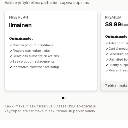
Valitse yrityksellesi parhaiten sopiva sopimus.
Kassan mukauttaminen
Alennusten hallinnointi
Lisämyynti yhdellä klikkauksella
Mukautettu koodi
Käynnistimet ja säännöt
FREE PLAN
PREMIUM
$9.99
Ilmainen
/ku
Ominaisuude
Ominaisuudet
Advanced mi
Custom product conditions
Cart & produ
Flexible cart value limits
Schedule bo
Seamless subscription options
Unlimited bo
Easy product replacements
Priority supp
Innovative "reverse" bot setup
Plus all free
7 päivän maks
Kaikki maksut laskutetaan valuutassa USD. Toistuvat ja
käyttöperusteiset maksut laskutetaan 30 päivän välein.