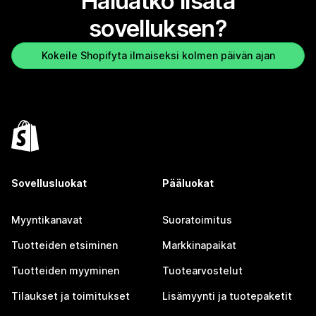
Haluatko lisätä
sovelluksen?
Kokeile Shopifyta ilmaiseksi kolmen päivän ajan
Sovellusluokat
Pääluokat
Myyntikanavat
Suoratoimitus
Tuotteiden etsiminen
Markkinapaikat
Tuotteiden myyminen
Tuotearvostelut
Tilaukset ja toimitukset
Lisämyynti ja tuotepaketit