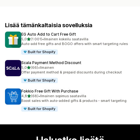
Lisää tämänkaltaisia sovelluksia
EG Auto Add to Cart Free Gift
/ 5 tähteä
5,0
(1 001)
•
Ilmainen kokeilu saatavilla
1001 arvostelua yhteensä
Auto-add free gifts and BOGO offers with smart targeting rules
Built for Shopify
Scala Payment Method Discount
/ 5 tähteä
5,0
(66)
•
Ilmainen
66 arvostelua yhteensä
Offer payment method & prepaid discounts during checkout
Built for Shopify
Fokkio Free Gift With Purchase
/ 5 tähteä
4,8
(68)
•
Ilmainen sopimus saatavilla
68 arvostelua yhteensä
Boost sales with auto-added gifts & products - smart targeting
Built for Shopify