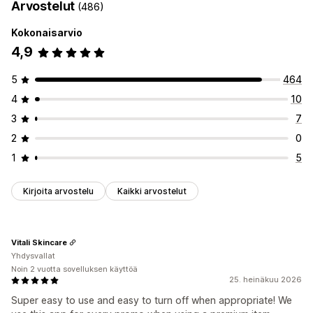
Arvostelut
(486)
Kokonaisarvio
4,9
5
464
4
10
3
7
2
0
1
5
Kirjoita arvostelu
Kaikki arvostelut
Vitali Skincare
Yhdysvallat
Noin 2 vuotta sovelluksen käyttöä
25. heinäkuu 2026
Super easy to use and easy to turn off when appropriate! We