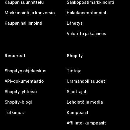
Kaupan suunnittelu
Sähköpostimarkkinointi
Markkinointi ja konversio
Hakukoneoptimointi
Kaupan hallinnointi
Lähetys
Valuutta ja käännös
Resurssit
Shopify
Shopifyn ohjekeskus
Tietoja
API-dokumentaatio
Uramahdollisuudet
Shopify-yhteisö
Sijoittajat
Shopify-blogi
Lehdistö ja media
Tutkimus
Kumppanit
Affiliate-kumppanit