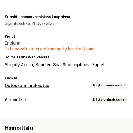
Suosittu samankaltaisissa kaupoissa
Sijaintipaikka Yhdysvallat
Kielet
Englanti
Tätä sovellusta ei ole käännetty kielelle Suomi
Toimii seuraavan kanssa:
Shopify Admin
Bundler
Seal Subscriptions
Zapiet
Luokat
Ostoskorin mukautus
Näytä ominaisuudet
Ostoskorin näkymä
Alennukset
Näytä ominaisuudet
Mukautetut säännöt
Kampanjat
Veto-ostoskori
Alennustyypit
Lisämyynti
Volyymialennukset
Tilaukset
Lisämyyntialennukset
Tuotesuositukset
Säästä ostamalla enemmän
Ilmaislahja
Hinnoittelu
Ristiinmyyntialennukset