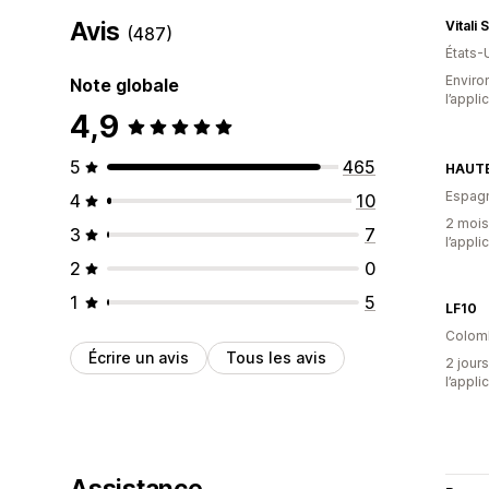
Avis
Vitali
(487)
États-
Environ
Note globale
l’appli
4,9
5
465
HAUT
Espag
4
10
2 mois 
3
7
l’appli
2
0
1
5
LF10
Colom
Écrire un avis
Tous les avis
2 jours
l’appli
Assistance