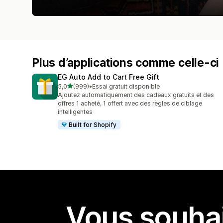
Plus d’applications comme celle-ci
EG Auto Add to Cart Free Gift
étoile(s) sur 5
5,0
(999)
•
Essai gratuit disponible
999 avis au total
Ajoutez automatiquement des cadeaux gratuits et des
offres 1 acheté, 1 offert avec des règles de ciblage
intelligentes
Built for Shopify
Vous souhai