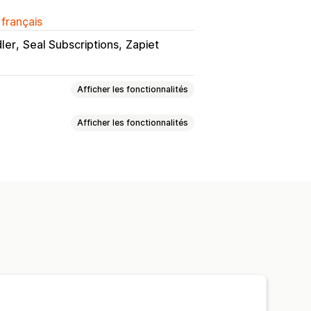
 français
ler
Seal Subscriptions
Zapiet
Afficher les fonctionnalités
Afficher les fonctionnalités
anier coulissant
Abonnements
’achats, plus d’économies
Cadeaux
uctions de ventes croisées
ement
règles