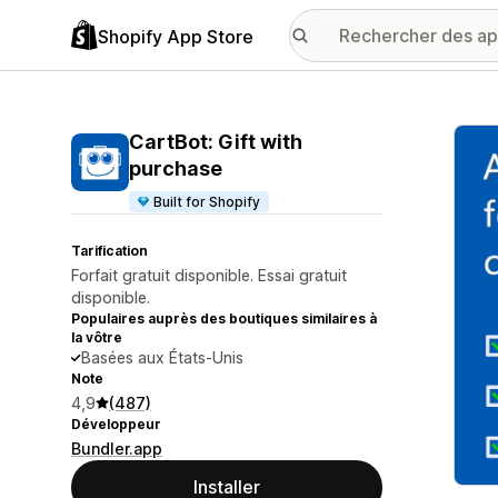
Shopify App Store
Galer
CartBot: Gift with
purchase
Built for Shopify
Tarification
Forfait gratuit disponible. Essai gratuit
disponible.
Populaires auprès des boutiques similaires à
la vôtre
Basées aux États-Unis
Note
4,9
(487)
Développeur
Bundler.app
Installer