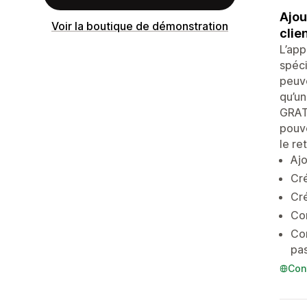
Ajou
Voir la boutique de démonstration
clie
L’app
spéci
peuve
qu’un
GRATU
pouve
le re
Aj
Cré
Cré
Con
Con
pas
Con