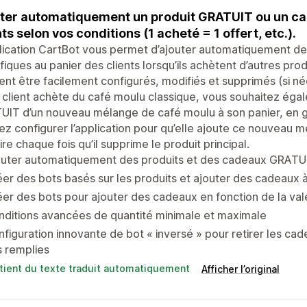
ter automatiquement un produit GRATUIT ou un cad
nts selon vos conditions (1 acheté = 1 offert, etc.).
lication CartBot vous permet d’ajouter automatiquement d
fiques au panier des clients lorsqu’ils achètent d’autres prod
nt être facilement configurés, modifiés et supprimés (si né
 client achète du café moulu classique, vous souhaitez égal
IT d’un nouveau mélange de café moulu à son panier, en gu
z configurer l’application pour qu’elle ajoute ce nouveau 
tire chaque fois qu’il supprime le produit principal.
outer automatiquement des produits et des cadeaux GRATUI
er des bots basés sur les produits et ajouter des cadeaux à
er des bots pour ajouter des cadeaux en fonction de la val
ditions avancées de quantité minimale et maximale
figuration innovante de bot « inversé » pour retirer les cad
 remplies
tient du texte traduit automatiquement
Afficher l’original