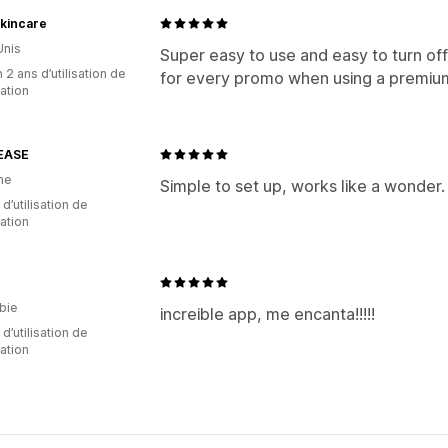
 Skincare
Unis
Super easy to use and easy to turn of
 2 ans d’utilisation de
for every promo when using a premium
cation
EASE
ne
Simple to set up, works like a wonder.
d’utilisation de
cation
bie
increible app, me encanta!!!!!
 d’utilisation de
cation