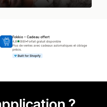
Fokkio – Cadeau offert
étoile(s) sur 5
4,8
(69)
•
Forfait gratuit disponible
69 avis au total
Plus de ventes avec cadeaux automatiques et ciblage
précis.
Built for Shopify
pplication ?