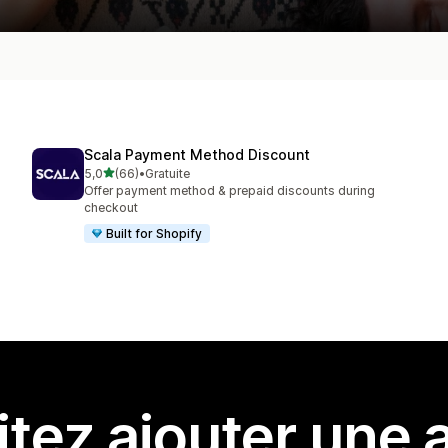
Scala Payment Method Discount
étoile(s) sur 5
5,0
(66)
•
Gratuite
66 avis au total
Offer payment method & prepaid discounts during
checkout
Built for Shopify
tez ajouter une a