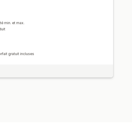
é min. et max.
duit
rfait gratuit incluses