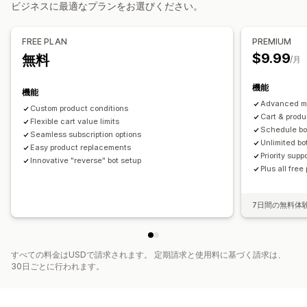
ビジネスに最適なプランをお選びください。
チェックアウト環境のカスタマイズ
ディスカウント管理
ワンクリックアップセル
カスタムコード
トリガーとルール
FREE PLAN
PREMIUM
$9.99
無料
/月
機能
機能
Advanced mi
Custom product conditions
Cart & produ
Flexible cart value limits
Schedule bo
Seamless subscription options
Unlimited bo
Easy product replacements
Priority supp
Innovative "reverse" bot setup
Plus all free
7日間の無料体
すべての料金はUSDで請求されます。 定期請求と使用料に基づく請求は、
30日ごとに行われます。