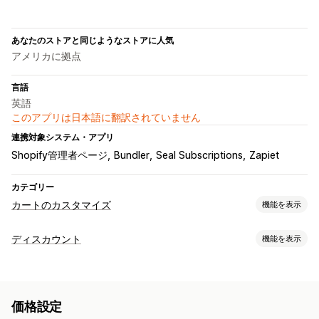
あなたのストアと同じようなストアに人気
アメリカに拠点
言語
英語
このアプリは日本語に翻訳されていません
連携対象システム・アプリ
Shopify管理者ページ
Bundler
Seal Subscriptions
Zapiet
カテゴリー
カートのカスタマイズ
機能を表示
カートの表示
ディスカウント
機能を表示
カスタムルール
プロモーション
カートドロワー
ディスカウントの種類
アップセル
ボリュームディスカウント
定期購入
アップセルディスカウント
おすすめ商品
購入数量ベースの割引
無料ギフト
価格設定
クロスセルディスカウント