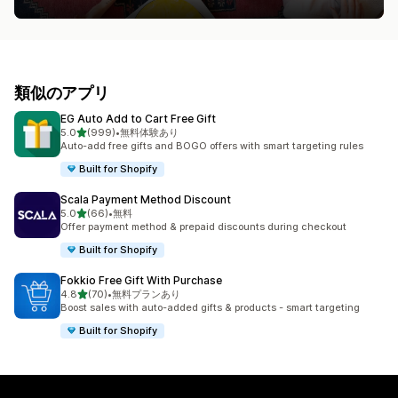
類似のアプリ
EG Auto Add to Cart Free Gift
5つ星中
5.0
(999)
•
無料体験あり
合計レビュー数：999件
Auto-add free gifts and BOGO offers with smart targeting rules
Built for Shopify
Scala Payment Method Discount
5つ星中
5.0
(66)
•
無料
合計レビュー数：66件
Offer payment method & prepaid discounts during checkout
Built for Shopify
Fokkio Free Gift With Purchase
5つ星中
4.8
(70)
•
無料プランあり
合計レビュー数：70件
Boost sales with auto-added gifts & products - smart targeting
Built for Shopify