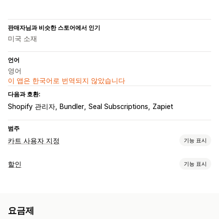
판매자님과 비슷한 스토어에서 인기
미국 소재
언어
영어
이 앱은 한국어로 번역되지 않았습니다
다음과 호환:
Shopify 관리자
Bundler
Seal Subscriptions
Zapiet
범주
카트 사용자 지정
기능 표시
카트 표시
할인
기능 표시
사용자 지정 규칙
프로모션
카트 서랍
할인 유형
상향 판매
수량 할인
구독
상향 판매 할인
교차 판매 할인
추천 제품
더 많이 사면 더 많이 할인
무료 기프트
요금제
할인 관리