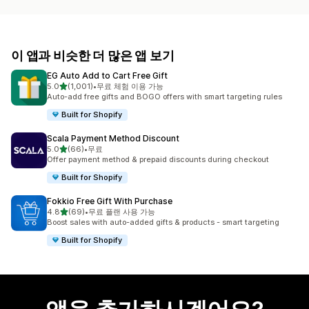
이 앱과 비슷한 더 많은 앱 보기
EG Auto Add to Cart Free Gift
별 5개 중
5.0
(1,001)
•
무료 체험 이용 가능
총 리뷰 1001개
Auto-add free gifts and BOGO offers with smart targeting rules
Built for Shopify
Scala Payment Method Discount
별 5개 중
5.0
(66)
•
무료
총 리뷰 66개
Offer payment method & prepaid discounts during checkout
Built for Shopify
Fokkio Free Gift With Purchase
별 5개 중
4.8
(69)
•
무료 플랜 사용 가능
총 리뷰 69개
Boost sales with auto-added gifts & products - smart targeting
Built for Shopify