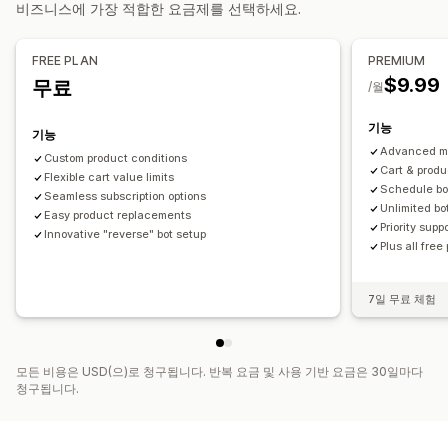
비즈니스에 가장 적합한 요금제를 선택하세요.
결제 사용자 지정
사용자 지정 코드
트리거 및 규칙
원클릭 상향 판매
FREE PLAN
PREMIUM
$9.99
무료
/월
기능
기능
Advanced mi
Custom product conditions
Cart & produ
Flexible cart value limits
Schedule bo
Seamless subscription options
Unlimited bo
Easy product replacements
Priority supp
Innovative "reverse" bot setup
Plus all free
7일 무료 체험
모든 비용은 USD(으)로 청구됩니다. 반복 요금 및 사용 기반 요금은 30일마다
청구됩니다.