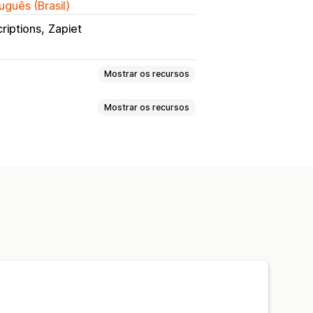
uguês (Brasil)
riptions
Zapiet
Mostrar os recursos
Mostrar os recursos
Carrinho de compras deslizante
escontos de upsell
 mais, economize mais
Brindes
 regras