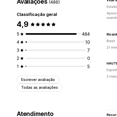
Avaliações
Vitali
(486)
Estado
Aprox
Classificação geral
usand
4,9
5
464
Ricam
Brasil
4
10
21 min
3
7
2
0
HAUT
1
5
Espan
2 mes
Escrever avaliação
Todas as avaliações
Atendimento
Recur