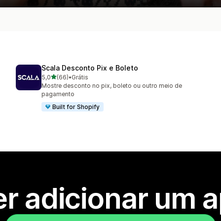
Scala Desconto Pix e Boleto
de 5 estrelas
5,0
(66)
•
Grátis
66 avaliações ao todo
Mostre desconto no pix, boleto ou outro meio de
pagamento
Built for Shopify
r adicionar um 