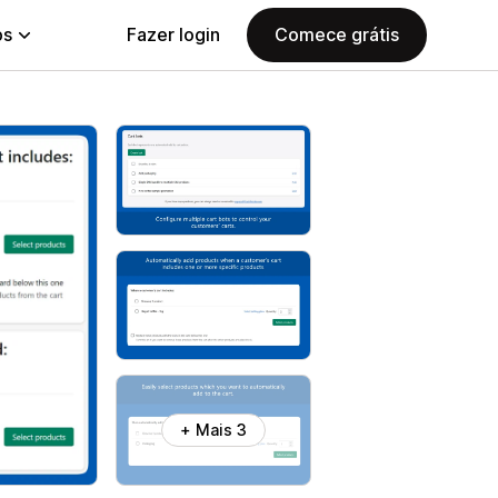
ps
Fazer login
Comece grátis
+ Mais 3