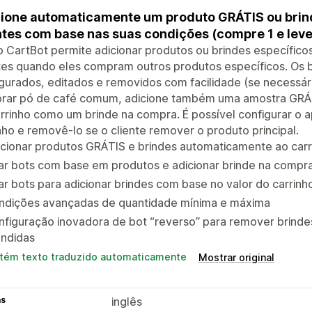
ione automaticamente um produto GRÁTIS ou brin
ntes com base nas suas condições (compre 1 e leve 
 CartBot permite adicionar produtos ou brindes específic
tes quando eles compram outros produtos específicos. Os 
gurados, editados e removidos com facilidade (se necessár
rar pó de café comum, adicione também uma amostra GRÁT
rrinho como um brinde na compra. É possível configurar o a
nho e removê-lo se o cliente remover o produto principal.
cionar produtos GRÁTIS e brindes automaticamente ao carr
ar bots com base em produtos e adicionar brinde na compr
ar bots para adicionar brindes com base no valor do carrinh
ndições avançadas de quantidade mínima e máxima
nfiguração inovadora de bot “reverso” para remover brind
endidas
tém texto traduzido automaticamente
Mostrar original
as
inglês