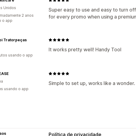
 Skincare
s Unidos
Super easy to use and easy to turn of
imadamente 2 anos
for every promo when using a premium
o o app
bi Tratorpeças
It works pretty well! Handy Tool
utos usando o app
EASE
ha
Simple to set up, works like a wonder.
es usando o app
sos
Política de privacidade