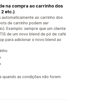
de na compra ao carrinho dos
2 etc.)
os automaticamente ao carrinho dos
bots de carrinho podem ser
io). Exemplo: sempre que um cliente
IS de um novo blend de pó de café
pp para adicionar o novo blend ao
inho
a
o
es quando as condições não forem