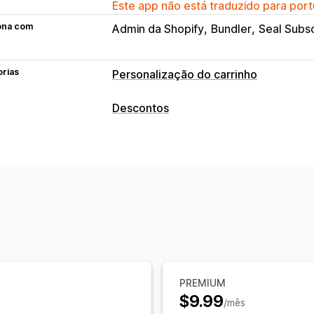
Este app não está traduzido para port
ona com
Admin da Shopify
Bundler
Seal Subsc
orias
Personalização do carrinho
Exibição do carrinho
Descontos
Regras personalizadas
Promoções
Tipos de descontos
Upsell
Descontos por volume
Assinaturas
D
Recomendações de produtos
Compre
Descontos de cross-sell
Personalização de checkout
Gerenciamento de descontos
Upsell com um clique
Código personalizado
Acionadores e
PREMIUM
$9.99
/mês