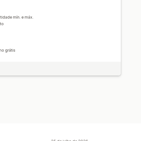
idade mín. e máx.
to
no grátis