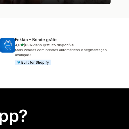
Fokkio – Brinde grátis
de 5 estrelas
4,8
(68)
•
Plano gratuito disponível
68 avaliações ao todo
Mais vendas com brindes automáticos e segmentação
avançada.
Built for Shopify
app?