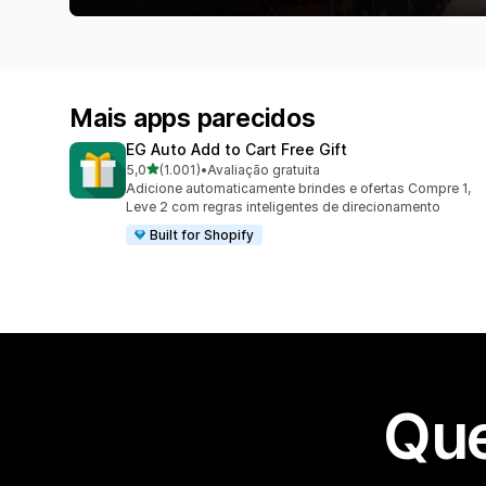
Mais apps parecidos
EG Auto Add to Cart Free Gift
de 5 estrelas
5,0
(1.001)
•
Avaliação gratuita
1001 avaliações ao todo
Adicione automaticamente brindes e ofertas Compre 1,
Leve 2 com regras inteligentes de direcionamento
Built for Shopify
Que