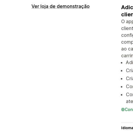
Ver loja de demonstração
Adic
clie
O app
clien
confi
comp
ao ca
carri
Adi
Cri
Cri
Co
Co
at
Con
Idiom