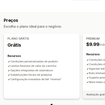
Regras personalizadas
Promoções
Tipos de descontos
Carrinho de compras deslizante
Descontos por volume
Assinaturas
Descontos de upsell
Upsell
Preços
Descontos de cross-sell
Recomendações de produtos
Escolha o plano ideal para o negócio.
Gerenciamento de descontos
Compre mais, economize mais
Brindes
Código personalizado
Acionadores e regras
PLANO GRÁTIS
PREMIUM
Personalização de checkout
$9.99
Grátis
/mê
Upsell com um clique
Recursos
Recursos
Condições a
Condições personalizadas de produto
Condições d
Limites flexíveis de valor do carrinho
Agendar bot
Opções integradas de assinatura
Bots ilimita
Substituições fáceis de produtos
Suporte prior
Configuração inovadora de bot “reverso”
Mais todos o
Avaliação grat