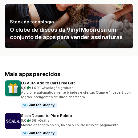
Stack de tecnologia
O clube de discos da Vinyl Moon usa um
conjunto de apps para vender assinaturas
Mais apps parecidos
EG Auto Add to Cart Free Gift
de 5 estrelas
5,0
(1.001)
•
Avaliação gratuita
1001 avaliações ao todo
Adicione automaticamente brindes e ofertas Compre 1, Leve 2 com
regras inteligentes de direcionamento
Built for Shopify
Scala Desconto Pix e Boleto
de 5 estrelas
5,0
(66)
•
Grátis
66 avaliações ao todo
Mostre desconto no pix, boleto ou outro meio de pagamento
Built for Shopify