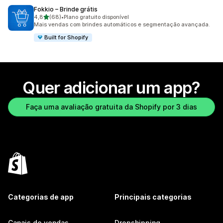
Fokkio – Brinde grátis
de 5 estrelas
4,8
(68)
•
Plano gratuito disponível
68 avaliações ao todo
Mais vendas com brindes automáticos e segmentação avançada.
Built for Shopify
Quer adicionar um app?
Faça uma avaliação gratuita da Shopify por 3 dias
Categorias de app
Principais categorias
Canais de vendas
Dropshipping