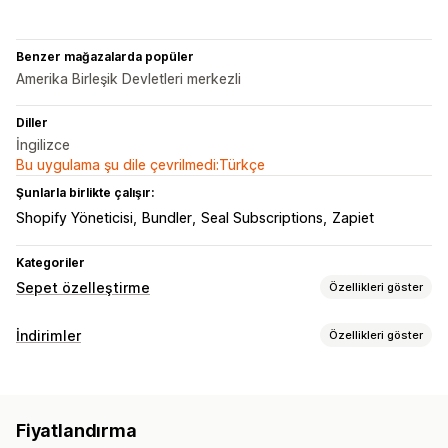
Benzer mağazalarda popüler
Amerika Birleşik Devletleri merkezli
Diller
İngilizce
Bu uygulama şu dile çevrilmedi:Türkçe
Şunlarla birlikte çalışır:
Shopify Yöneticisi
Bundler
Seal Subscriptions
Zapiet
Kategoriler
Sepet özelleştirme
Özellikleri göster
Sepet ekranı
İndirimler
Özellikleri göster
Özel kurallar
Promosyonlar
Sepet çekmecesi
İndirim türleri
Yukarı satış
Hacim bazlı indirimler
Abonelikler
Yukarı satış indirimleri
Ürün önerileri
Daha fazla satın alın, daha fazla tasarruf edin
Fiyatlandırma
Çapraz satış indirimleri