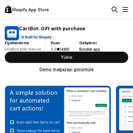
Shopify App Store
CartBot: Gift with purchase
Built for Shopify
Fiyatlandırma
Puan
Geliştirici
Ücretsiz plan mevcut
4,9
(486)
Bundler.app
Yükle
Demo mağazayı görüntüle