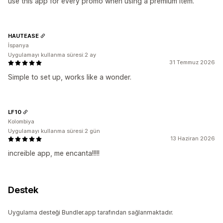
use this app for every promo when using a premium item.
HAUTEASE
İspanya
Uygulamayı kullanma süresi:2 ay
31 Temmuz 2026
Simple to set up, works like a wonder.
LF10
Kolombiya
Uygulamayı kullanma süresi:2 gün
13 Haziran 2026
increible app, me encanta!!!!!
Destek
Uygulama desteği Bundler.app tarafından sağlanmaktadır.