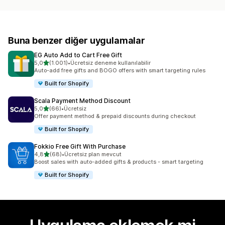
Buna benzer diğer uygulamalar
EG Auto Add to Cart Free Gift
5 yıldız üzerinden
5,0
(1.001)
•
Ücretsiz deneme kullanılabilir
toplam 1001 değerlendirme
Auto-add free gifts and BOGO offers with smart targeting rules
Built for Shopify
Scala Payment Method Discount
5 yıldız üzerinden
5,0
(66)
•
Ücretsiz
toplam 66 değerlendirme
Offer payment method & prepaid discounts during checkout
Built for Shopify
Fokkio Free Gift With Purchase
5 yıldız üzerinden
4,8
(68)
•
Ücretsiz plan mevcut
toplam 68 değerlendirme
Boost sales with auto-added gifts & products - smart targeting
Built for Shopify