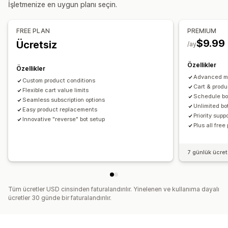
Ücretsiz hediyeler
İşletmenize en uygun planı seçin.
İndirimleri yönetme
Ödeme sayfası özelleştirme
Özel kod
Tetikleyiciler ve kurallar
FREE PLAN
PREMIUM
Tek tıkla yukarı satış
$9.99
Ücretsiz
/ay
Özellikler
Özellikler
Advanced mi
Custom product conditions
Cart & produ
Flexible cart value limits
Schedule bo
Seamless subscription options
Unlimited bo
Easy product replacements
Priority supp
Innovative "reverse" bot setup
Plus all free
7 günlük ücre
Tüm ücretler USD cinsinden faturalandırılır. Yinelenen ve kullanıma dayalı
ücretler 30 günde bir faturalandırılır.