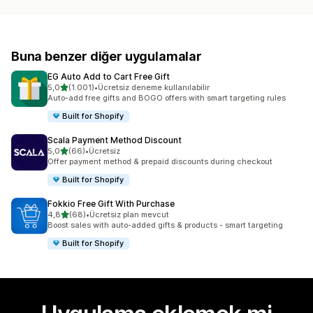
Buna benzer diğer uygulamalar
EG Auto Add to Cart Free Gift
5 yıldız üzerinden
5,0
(1.001)
•
Ücretsiz deneme kullanılabilir
toplam 1001 değerlendirme
Auto-add free gifts and BOGO offers with smart targeting rules
Built for Shopify
Scala Payment Method Discount
5 yıldız üzerinden
5,0
(66)
•
Ücretsiz
toplam 66 değerlendirme
Offer payment method & prepaid discounts during checkout
Built for Shopify
Fokkio Free Gift With Purchase
5 yıldız üzerinden
4,8
(68)
•
Ücretsiz plan mevcut
toplam 68 değerlendirme
Boost sales with auto-added gifts & products - smart targeting
Built for Shopify