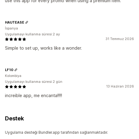
use this app for every promo when using a premium item.
HAUTEASE
İspanya
Uygulamayı kullanma süresi:2 ay
31 Temmuz 2026
Simple to set up, works like a wonder.
LF10
Kolombiya
Uygulamayı kullanma süresi:2 gün
13 Haziran 2026
increible app, me encanta!!!!!
Destek
Uygulama desteği Bundler.app tarafından sağlanmaktadır.