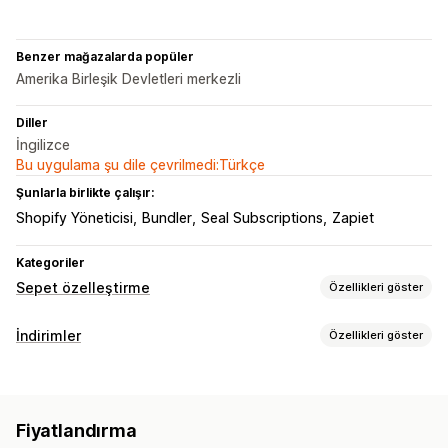
Benzer mağazalarda popüler
Amerika Birleşik Devletleri merkezli
Diller
İngilizce
Bu uygulama şu dile çevrilmedi:Türkçe
Şunlarla birlikte çalışır:
Shopify Yöneticisi
Bundler
Seal Subscriptions
Zapiet
Kategoriler
Sepet özelleştirme
Özellikleri göster
Sepet ekranı
İndirimler
Özellikleri göster
Özel kurallar
Promosyonlar
Sepet çekmecesi
İndirim türleri
Yukarı satış
Hacim bazlı indirimler
Abonelikler
Yukarı satış indirimleri
Ürün önerileri
Daha fazla satın alın, daha fazla tasarruf edin
Fiyatlandırma
Çapraz satış indirimleri