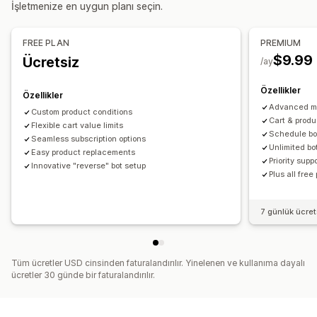
Ücretsiz hediyeler
İşletmenize en uygun planı seçin.
İndirimleri yönetme
Ödeme sayfası özelleştirme
Özel kod
Tetikleyiciler ve kurallar
FREE PLAN
PREMIUM
Tek tıkla yukarı satış
$9.99
Ücretsiz
/ay
Özellikler
Özellikler
Advanced mi
Custom product conditions
Cart & produ
Flexible cart value limits
Schedule bo
Seamless subscription options
Unlimited bo
Easy product replacements
Priority supp
Innovative "reverse" bot setup
Plus all free
7 günlük ücre
Tüm ücretler USD cinsinden faturalandırılır. Yinelenen ve kullanıma dayalı
ücretler 30 günde bir faturalandırılır.