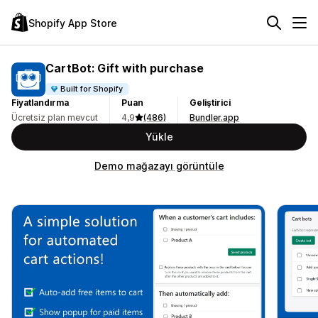
Shopify App Store
CartBot: Gift with purchase
Built for Shopify
Fiyatlandırma
Puan
Geliştirici
Ücretsiz plan mevcut
4,9
(486)
Bundler.app
Yükle
Demo mağazayı görüntüle