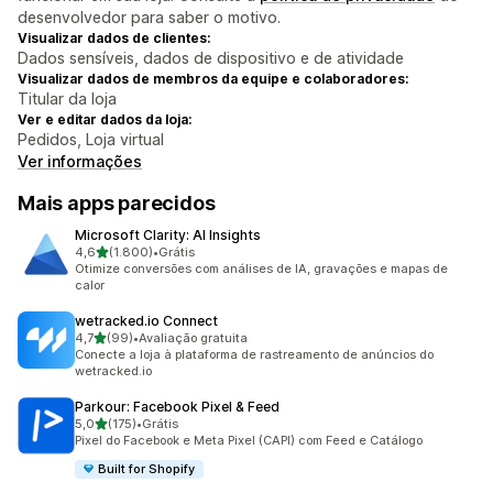
desenvolvedor para saber o motivo.
Visualizar dados de clientes:
Dados sensíveis, dados de dispositivo e de atividade
Visualizar dados de membros da equipe e colaboradores:
Titular da loja
Ver e editar dados da loja:
Pedidos, Loja virtual
Ver informações
Mais apps parecidos
Microsoft Clarity: AI Insights
de 5 estrelas
4,6
(1.800)
•
Grátis
1800 avaliações ao todo
Otimize conversões com análises de IA, gravações e mapas de
calor
wetracked.io Connect
de 5 estrelas
4,7
(99)
•
Avaliação gratuita
99 avaliações ao todo
Conecte a loja à plataforma de rastreamento de anúncios do
wetracked.io
Parkour: Facebook Pixel & Feed
de 5 estrelas
5,0
(175)
•
Grátis
175 avaliações ao todo
Pixel do Facebook e Meta Pixel (CAPI) com Feed e Catálogo
Built for Shopify