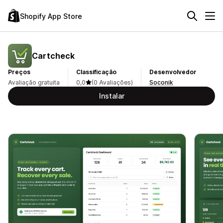
Shopify App Store
Cartcheck
Preços
Classificação
Desenvolvedor
Avaliação gratuita
0,0
(0 Avaliações)
Soconik
Instalar