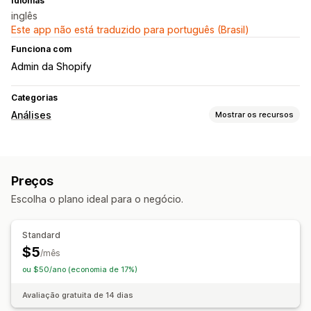
Idiomas
inglês
Este app não está traduzido para português (Brasil)
Funciona com
Admin da Shopify
Categorias
Análises
Mostrar os recursos
Comportamento do cliente
Acompanhamento de atividade
Preços
Marketing e vendas
Escolha o plano ideal para o negócio.
Análise de checkout
Carrinho abandonado
Elementos visuais e relatórios
Standard
$5
Painel de controle de análises
Análise histórica
/mês
ou $50/ano (economia de 17%)
Avaliação gratuita de 14 dias