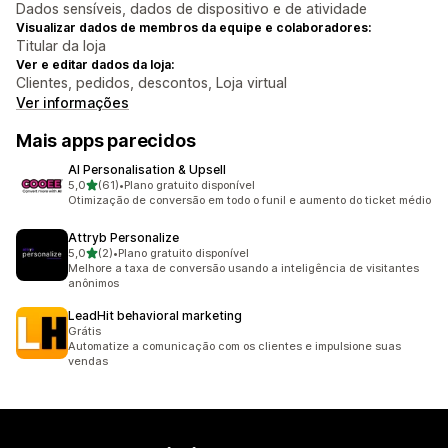
Dados sensíveis, dados de dispositivo e de atividade
Visualizar dados de membros da equipe e colaboradores:
Titular da loja
Ver e editar dados da loja:
Clientes, pedidos, descontos, Loja virtual
Ver informações
Mais apps parecidos
AI Personalisation & Upsell
de 5 estrelas
5,0
(61)
•
Plano gratuito disponível
61 avaliações ao todo
Otimização de conversão em todo o funil e aumento do ticket médio
Attryb Personalize
de 5 estrelas
5,0
(2)
•
Plano gratuito disponível
2 avaliações ao todo
Melhore a taxa de conversão usando a inteligência de visitantes
anônimos
LeadHit behavioral marketing
Grátis
Automatize a comunicação com os clientes e impulsione suas
vendas