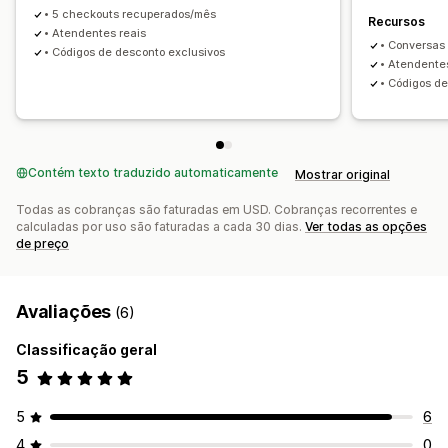
• 5 checkouts recuperados/mês
Recursos
• Atendentes reais
• Conversas 
• Códigos de desconto exclusivos
• Atendente
• Códigos d
Contém texto traduzido automaticamente
Mostrar original
Todas as cobranças são faturadas em USD. Cobranças recorrentes e
calculadas por uso são faturadas a cada 30 dias.
Ver todas as opções
de preço
Avaliações
(6)
Classificação geral
5
5
6
4
0