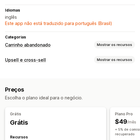
Idiomas
inglês
Este app não está traduzido para português (Brasil)
Categorias
Carrinho abandonado
Mostrar os recursos
Recuperação de carrinho
Upsell e cross-sell
Mostrar os recursos
Notificações por SMS
Ofertas de desconto
Personalização
Ofertas por tempo limitado
Upsell de carrinho
Upsell de checkout
Opções de exibição
Preços
Ofertas e recomendações
Códigos de desconto personalizados
Escolha o plano ideal para o negócio.
Frete grátis
Recomendações de produtos
Regras de segmentação
Descontos por volume
Grátis
Plano Pro
$49
Grátis
Análises
/mês
+ 5% de comiss
Taxas de conversão
Sugestões de otimização
recuperado
Recursos