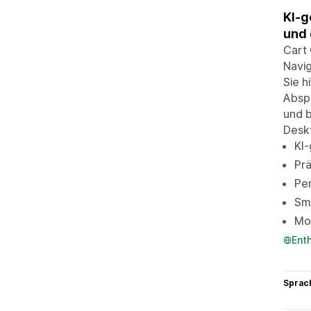
KI-g
und 
Cart 
Navig
Sie h
Absp
und b
Desk
KI-
Prä
Per
Sma
Mob
Ent
Sprac