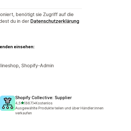
niert, benötigt sie Zugriff auf die
dest du in der
Datenschutzerklärung
genden einsehen:
lineshop, Shopify-Admin
Shopify Collective: Supplier
von 5 Sternen
4,5
(667)
•
Kostenlos
667 Rezensionen insgesamt
Ausgewählte Produkte teilen und über Händler:innen
verkaufen