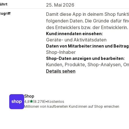
ührt
25. Mai 2026
ugriff
Damit diese App in deinem Shop funktio
folgenden Daten. Die Gründe dafür fin
des Entwicklers bzw. der Entwicklerin.
Kund:innendaten einsehen:
Geräte- und Aktivitätsdaten
Daten von Mitarbeiter:innen und Beitra
Shop-Inhaber
Shop-Daten anzeigen und bearbeiten:
Kunden, Produkte, Shop-Analysen, On
Details sehen
Shop
von 5 Sternen
4,8
(8.278)
•
Kostenlos
8278 Rezensionen insgesamt
Millionen von kaufbereiten Kund:innen auf Shop erreichen