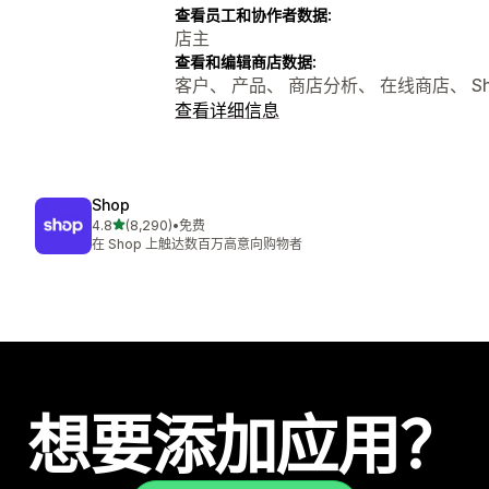
查看员工和协作者数据:
店主
查看和编辑商店数据:
客户、 产品、 商店分析、 在线商店、 Sho
查看详细信息
Shop
星（满分 5 星）
4.8
(8,290)
•
免费
总共 8290 条评论
在 Shop 上触达数百万高意向购物者
想要添加应用？