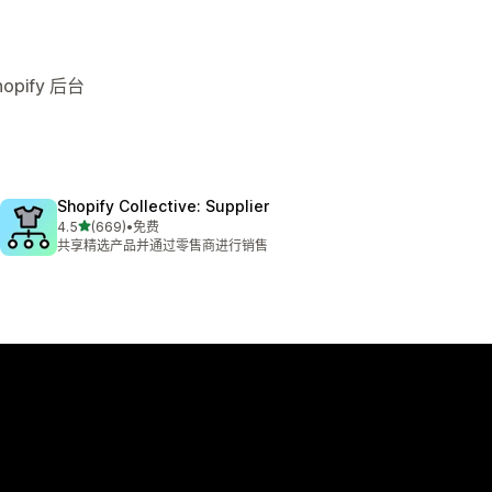
pify 后台
Shopify Collective: Supplier
星（满分 5 星）
4.5
(669)
•
免费
总共 669 条评论
共享精选产品并通过零售商进行销售