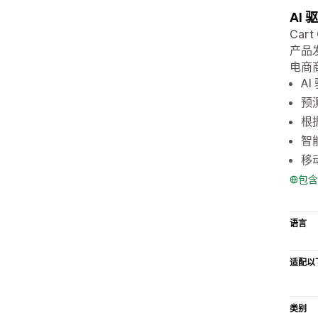
AI
Car
产品
电商
A
预
根
智
移
包含
语言
适配以
类别