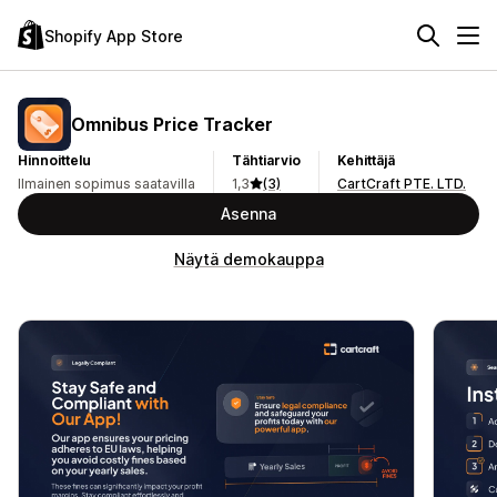
Shopify App Store
Omnibus Price Tracker
Hinnoittelu
Tähtiarvio
Kehittäjä
Ilmainen sopimus saatavilla
1,3
(3)
CartCraft PTE. LTD.
Asenna
Näytä demokauppa