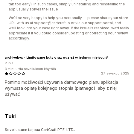
tab too early). In such cases, simply uninstalling and reinstalling the
app usually solves the issue.
We’d be very happy to help you personally — please share your store
URL with us at support@cartcraft.io or via our support portal, and
we’ll look into your case right away. If the issue is resolved, we’d really
appreciate it if you could consider updating or correcting your review
accordingly.
archivebyx - Limitowane buty oraz odzież w jednym miejscu
Puola
3 minuuttia sovelluksen käyttöä
27. syyskuu 2025
Pomimo możliwości używania darmowego planu aplikacja
wymusza opłatę kolejnego stopnia (płatnego), aby z niej
używać
Tuki
Sovellustuen tarjoaa CartCraft PTE. LTD..