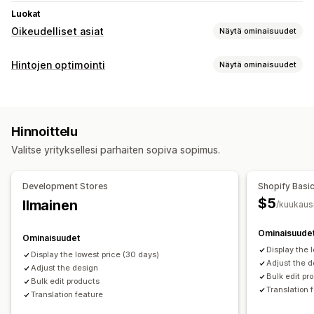
Luokat
Oikeudelliset asiat
Näytä ominaisuudet
Vaatimustenmukaisuus
Hintojen optimointi
Näytä ominaisuudet
Tuotevaroitukset
Käyttöehdot
Hinnoittelun hallinta
Vaatimustenmukaisuusraportit
Prosenttialennukset
Kiinteät alennukset
Mukautukset
Hinnoittelu
Volyymialennukset
Porrastetut alennukset
Mukautettu teksti
Valitse yrityksellesi parhaiten sopiva sopimus.
Joukkomuokkaus
Valvonta
Development Stores
Shopify Basi
Hintaseuranta
Hintahistoria
$5
Ilmainen
/kuukaus
Ominaisuude
Ominaisuudet
Display the 
Display the lowest price (30 days)
Adjust the 
Adjust the design
Bulk edit pr
Bulk edit products
Translation 
Translation feature