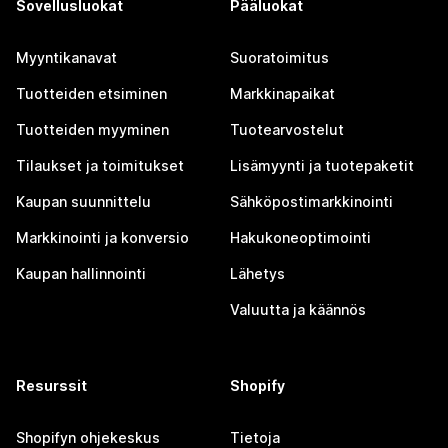
Sovellusluokat
Pääluokat
Myyntikanavat
Suoratoimitus
Tuotteiden etsiminen
Markkinapaikat
Tuotteiden myyminen
Tuotearvostelut
Tilaukset ja toimitukset
Lisämyynti ja tuotepaketit
Kaupan suunnittelu
Sähköpostimarkkinointi
Markkinointi ja konversio
Hakukoneoptimointi
Kaupan hallinnointi
Lähetys
Valuutta ja käännös
Resurssit
Shopify
Shopifyn ohjekeskus
Tietoja