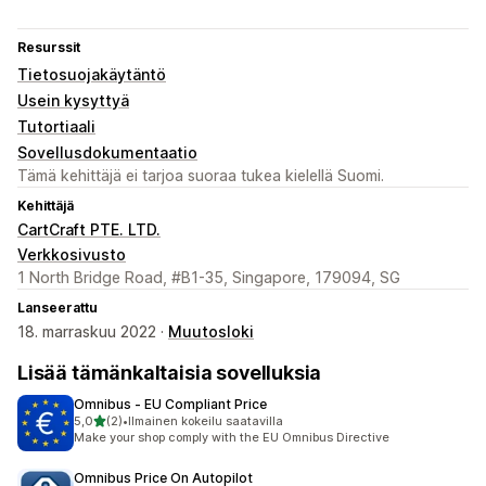
Resurssit
Tietosuojakäytäntö
Usein kysyttyä
Tutortiaali
Sovellusdokumentaatio
Tämä kehittäjä ei tarjoa suoraa tukea kielellä Suomi.
Kehittäjä
CartCraft PTE. LTD.
Verkkosivusto
1 North Bridge Road, #B1-35, Singapore, 179094, SG
Lanseerattu
18. marraskuu 2022 ·
Muutosloki
Lisää tämänkaltaisia sovelluksia
Omnibus ‑ EU Compliant Price
/ 5 tähteä
5,0
(2)
•
Ilmainen kokeilu saatavilla
2 arvostelua yhteensä
Make your shop comply with the EU Omnibus Directive
Omnibus Price On Autopilot