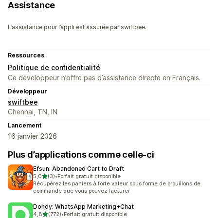
Assistance
L’assistance pour l’appli est assurée par swiftbee.
Ressources
Politique de confidentialité
Ce développeur n’offre pas d’assistance directe en Français.
Développeur
swiftbee
Chennai, TN, IN
Lancement
16 janvier 2026
Plus d’applications comme celle-ci
Efsun: Abandoned Cart to Draft
étoile(s) sur 5
5,0
(3)
•
Forfait gratuit disponible
3 avis au total
Récupérez les paniers à forte valeur sous forme de brouillons de
commande que vous pouvez facturer
Dondy: WhatsApp Marketing+Chat
étoile(s) sur 5
4,8
(772)
•
Forfait gratuit disponible
772 avis au total