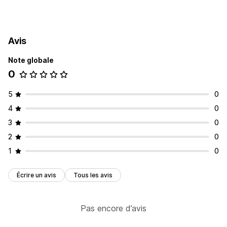
Mises à jour des commandes
Commandes provisoires
Avis
Gestion des commandes
Note globale
Mises à jour des statuts
Balisage
0
5
0
4
0
3
0
2
0
1
0
Écrire un avis
Tous les avis
Pas encore d’avis