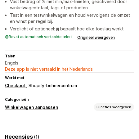
Vast bedrag of % met min/max-limieten, geactiveerd door
winkelwagentotaal, tags of producten.
Test in een testwinkelwagen en houd vervolgens de omzet
en winst per regel bij.
Verplicht of optioneel: jij bepaalt hoe elke toeslag werkt.
Bevat automatisch vertaalde tekst
Origineel weergeven
Talen
Engels
Deze app is niet vertaald in het Nederlands
Werkt met
Checkout
Shopify-beheercentrum
Categorieën
Winkelwagen aanpassen
Functies weergeven
Weergave van winkelwagen
Aangepaste regels
Aanbiedingen
Cadeauverpakking
Recensies
(1)