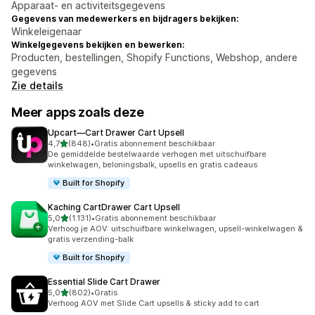
Apparaat- en activiteitsgegevens
Gegevens van medewerkers en bijdragers bekijken:
Winkeleigenaar
Winkelgegevens bekijken en bewerken:
Producten, bestellingen, Shopify Functions, Webshop, andere
gegevens
Zie details
Meer apps zoals deze
Upcart—Cart Drawer Cart Upsell
van 5 sterren
4,7
(848)
•
Gratis abonnement beschikbaar
848 recensies in totaal
De gemiddelde bestelwaarde verhogen met uitschuifbare
winkelwagen, beloningsbalk, upsells en gratis cadeaus
Built for Shopify
Kaching CartDrawer Cart Upsell
van 5 sterren
5,0
(1.131)
•
Gratis abonnement beschikbaar
1131 recensies in totaal
Verhoog je AOV: uitschuifbare winkelwagen, upsell-winkelwagen &
gratis verzending-balk
Built for Shopify
Essential Slide Cart Drawer
van 5 sterren
5,0
(802)
•
Gratis
802 recensies in totaal
Verhoog AOV met Slide Cart upsells & sticky add to cart