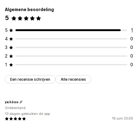
Upselling
Algemene beoordeling
Koop meer, bespaar meer
Inwisseling van beloningen
5
Extra kosten
Gratis artikelen
Checkout-aanpassing
5
1
Snelle checkout verbergen
4
0
3
0
2
0
1
0
Een recensie schrijven
Alle recensies
γκλόου
Griekenland
13 dagen gebruiken de app
16 juni 2026