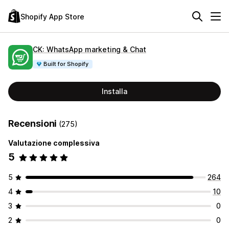
Shopify App Store
CK: WhatsApp marketing & Chat
Built for Shopify
Installa
Recensioni
(275)
Valutazione complessiva
5
5
264
4
10
3
0
2
0