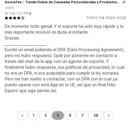
SonrieTee - Tienda Online de Camisetas Personalizadas y Productos con Enfoque Ecológico y/o Sostenible
스페인
앱 사용 기간 7개월
2025년 6월 25일에 편집됨
De momento todo genial. Y el soporte ha sido muy rápido y lo
más importante resolvió mi duda al instante.
Gracias.
________________________
Escribí un email pidiendo el DPA (Data Processing Agreement),
pero no hubo respuesta. Opté por ponerme en contacto a
través del chat de la app con un agente de soporte. Y
finalmente hubo respuesta, sus políticas de privacidad, lo cual
no era un DPA, ni era aceptable para cumplir la ley europea.
Pero me han vuelto a contactar, con un DPA con el cual ya
puedo operar con esta App en la UE, así que un final Feliz.
Espero que siga siendo así.
1
4
5
6
7
28