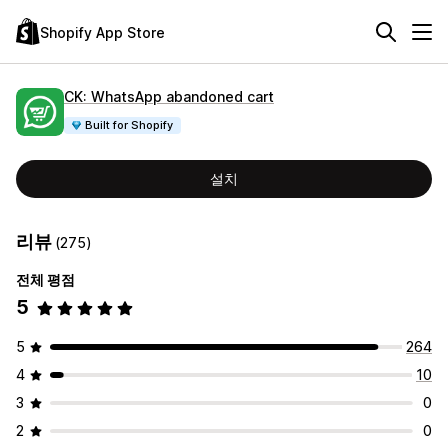
Shopify App Store
CK: WhatsApp abandoned cart
Built for Shopify
설치
리뷰
(275)
전체 평점
5
5
264
4
10
3
0
2
0