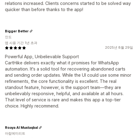
relations increased. Clients concerns started to be solved way
quicker than before thanks to the app!
Bigger Better
인도
앱 사용 기간 1년 초과
2025년 8월 29일
Powerful App, Unbelievable Support
CartHike delivers exactly what it promises for WhatsApp
automation. It's a solid tool for recovering abandoned carts
and sending order updates. While the UI could use some minor
refinements, the core functionality is excellent. The real
standout feature, however, is the support team—they are
unbelievably responsive, helpful, and available at all hours.
That level of service is rare and makes this app a top-tier
choice. Highly recommend.
Roaya Al Mustaqbal
아랍에미리트