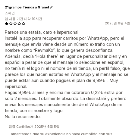
21gramos Tienda a Granel
스페인
앱 사용 기간 대략 19시간
2025년 6월 4일
Parece una estafa, caro e impersonal
Instalé la app para recuperar carritos por WhatsApp, pero el
mensaje que envía viene desde un número extraño con un
nombre como “RevmaKx”, lo que genera desconfianza.
Además, decía “Hola there” en lugar de personalizar bien y en
español a pesar de que el mensaje lo seleccione en español,
no tenía ni el logo ni el nombre de mi tienda, un perfil falso, que
parece los que hacen estafas en WhatsApp y el mensaje no se
puede editar aun cuando pagues el plan de 9,99 € ,. Muy
impersonal.
Pagas 9,99 € al mes y encima me cobraron 0,22 € extra por
solo 2 mensajes. Totalmente absurdo. La desinstalé y prefiero
enviar los mensajes manualmente desde el WhatsApp de mi
tienda, con mi nombre y logo.
No la recomiendo.
답글 Carthike개 2025년 6월 5일
Lamentamos que su experiencia no haya cumplido con sus