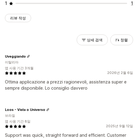
1
1
리뷰 작성
상세 검색
정렬
Uveggiando
이탈리아
앱 사용 기간 3개월
2026년 2월 6일
Ottima applicazione a prezzi ragionevoli, assistenza super e
sempre disponibile. Lo consiglio davvero
Loos - Vista o Universo
브라질
앱 사용 기간 8일
2025년 9월 12일
Support was quick, straight forward and efficient. Customer