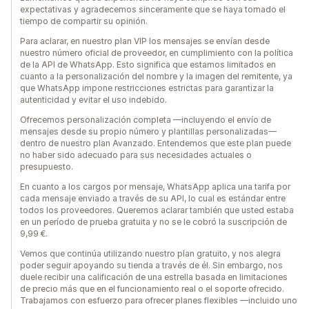
expectativas y agradecemos sinceramente que se haya tomado el
tiempo de compartir su opinión.
Para aclarar, en nuestro plan VIP los mensajes se envían desde
nuestro número oficial de proveedor, en cumplimiento con la política
de la API de WhatsApp. Esto significa que estamos limitados en
cuanto a la personalización del nombre y la imagen del remitente, ya
que WhatsApp impone restricciones estrictas para garantizar la
autenticidad y evitar el uso indebido.
Ofrecemos personalización completa —incluyendo el envío de
mensajes desde su propio número y plantillas personalizadas—
dentro de nuestro plan Avanzado. Entendemos que este plan puede
no haber sido adecuado para sus necesidades actuales o
presupuesto.
En cuanto a los cargos por mensaje, WhatsApp aplica una tarifa por
cada mensaje enviado a través de su API, lo cual es estándar entre
todos los proveedores. Queremos aclarar también que usted estaba
en un período de prueba gratuita y no se le cobró la suscripción de
9,99 €.
Vemos que continúa utilizando nuestro plan gratuito, y nos alegra
poder seguir apoyando su tienda a través de él. Sin embargo, nos
duele recibir una calificación de una estrella basada en limitaciones
de precio más que en el funcionamiento real o el soporte ofrecido.
Trabajamos con esfuerzo para ofrecer planes flexibles —incluido uno