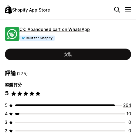
Shopify App Store
CK: Abandoned cart on WhatsApp
Built for Shopify
安裝
評論
(275)
整體評分
5
5
264
4
10
3
0
2
0