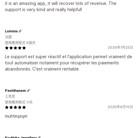
it is an amazing app, it will recover lots of revenue. The
support is very kind and really helpful!
Lumixia
法國
使用應用程式 8個月
2026年1月25日
Le support est super réactif et l'application permet vraiment de
tout automatiser notament pour récupérer les paiements
abandonnés. C'est vraiment rentable
Pestilhanem
土耳其
使用應用程式 11天
2026年6月15日
muhteşeşm
Kruthika Jewellery