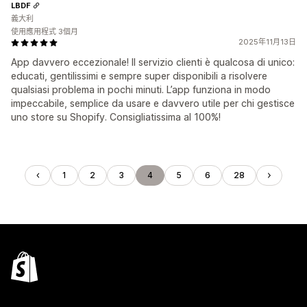
LBDF
義大利
使用應用程式 3個月
2025年11月13日
App davvero eccezionale! Il servizio clienti è qualcosa di unico:
educati, gentilissimi e sempre super disponibili a risolvere
qualsiasi problema in pochi minuti. L’app funziona in modo
impeccabile, semplice da usare e davvero utile per chi gestisce
uno store su Shopify. Consigliatissima al 100%!
1
2
3
4
5
6
28