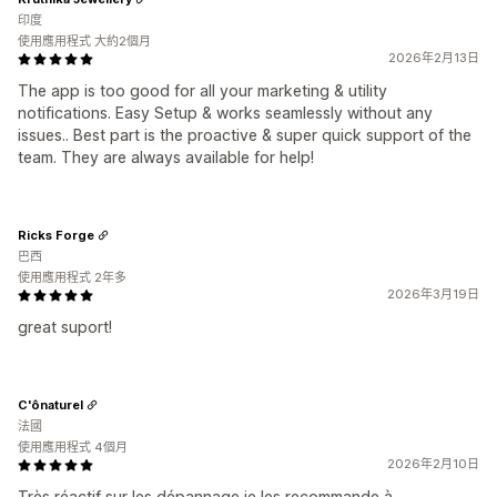
印度
使用應用程式 大約2個月
2026年2月13日
The app is too good for all your marketing & utility
notifications. Easy Setup & works seamlessly without any
issues.. Best part is the proactive & super quick support of the
team. They are always available for help!
Ricks Forge
巴西
使用應用程式 2年多
2026年3月19日
great suport!
C'ônaturel
法國
使用應用程式 4個月
2026年2月10日
Très réactif sur les dépannage je les recommande à