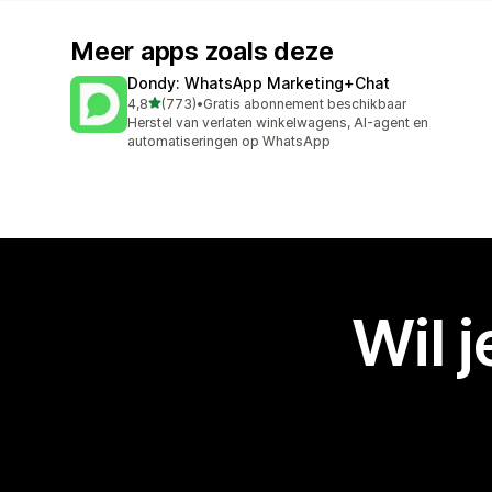
Meer apps zoals deze
Dondy: WhatsApp Marketing+Chat
van 5 sterren
4,8
(773)
•
Gratis abonnement beschikbaar
773 recensies in totaal
Herstel van verlaten winkelwagens, AI-agent en
automatiseringen op WhatsApp
Wil 