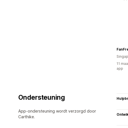
FanFr
Singap
11 maa
app
Ondersteuning
Hulpb
App-ondersteuning wordt verzorgd door
Ontwik
Carthike.