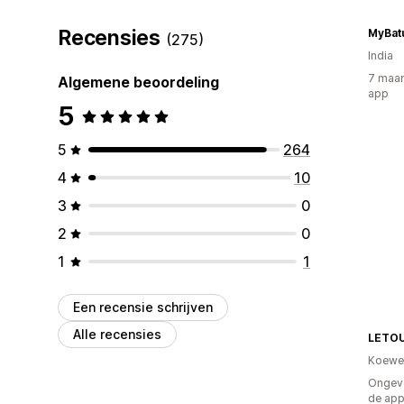
Recensies
MyBat
(275)
India
7 maan
Algemene beoordeling
app
5
5
264
4
10
3
0
2
0
1
1
Een recensie schrijven
Alle recensies
LETO
Koewe
Ongeve
de ap