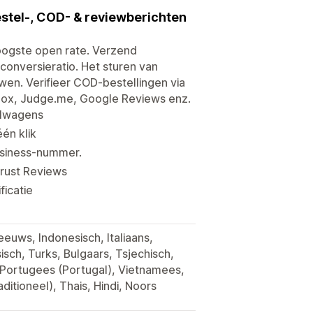
stel-, COD- & reviewberichten
ogste open rate. Verzend
onversieratio. Het sturen van
en. Verifieer COD-bestellingen via
Loox, Judge.me, Google Reviews enz.
elwagens
én klik
usiness-nummer.
Trust Reviews
icatie
euws, Indonesisch, Italiaans,
isch, Turks, Bulgaars, Tsjechisch,
, Portugees (Portugal), Vietnamees,
itioneel), Thais, Hindi, Noors