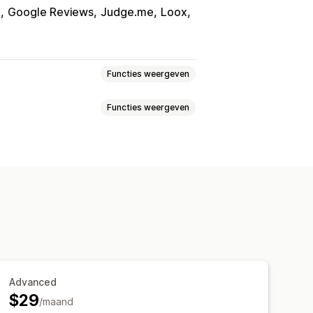
m
Google Reviews
Judge.me
Loox
Functies weergeven
Functies weergeven
ngsaanbiedingen
matiseerde workflows
atie
Kortingen
gen
Updates van bestellingen
s
Openingstijden
Advanced
hattoewijzing
$29
/maand