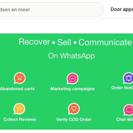
Door apps
ij met uitgelichte afbeeldingen