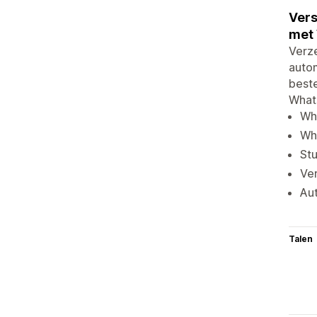
Vers
met
Verz
autom
beste
Whats
Wh
Wha
St
Ver
Aut
Talen