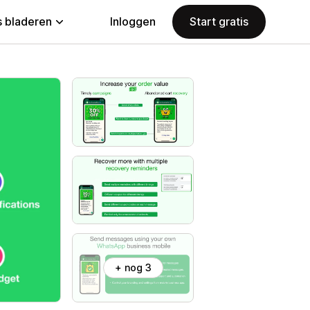
 bladeren
Inloggen
Start gratis
+ nog 3