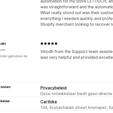
automation for my store LETOUCH, and
was straightforward and the automati
What really stood out was their cust
everything I needed quickly and profe
Shopify merchant looking to recover 
eakz
ore
Vinodh from the Support team assiste
nden gebruiken de
was very helpful and provided excell
ronnen
Privacybeleid
Deze ontwikkelaar biedt geen directe
kelaar
Carthike
194, Arunachalam street Ammapet, Sa