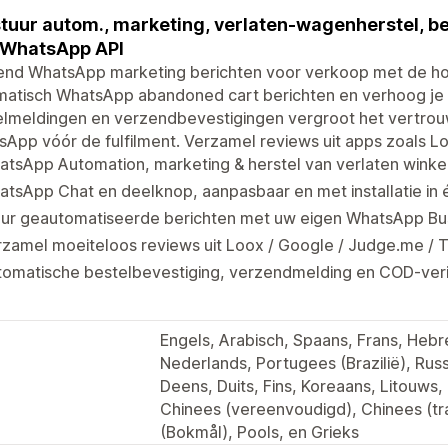
tuur autom., marketing, verlaten-wagenherstel, be
 WhatsApp API
end WhatsApp marketing berichten voor verkoop met de ho
atisch WhatsApp abandoned cart berichten en verhoog je c
lmeldingen en verzendbevestigingen vergroot het vertrouw
App vóór de fulfilment. Verzamel reviews uit apps zoals 
atsApp Automation, marketing & herstel van verlaten wink
tsApp Chat en deelknop, aanpasbaar en met installatie in é
uur geautomatiseerde berichten met uw eigen WhatsApp B
zamel moeiteloos reviews uit Loox / Google / Judge.me / 
omatische bestelbevestiging, verzendmelding en COD-verif
Engels, Arabisch, Spaans, Frans, Hebre
Nederlands, Portugees (Brazilië), Russ
Deens, Duits, Fins, Koreaans, Litouws
Chinees (vereenvoudigd), Chinees (trad
(Bokmål), Pools, en Grieks