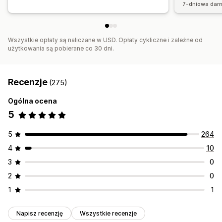
7-dniowa dar
Wszystkie opłaty są naliczane w USD. Opłaty cykliczne i zależne od
użytkowania są pobierane co 30 dni.
Recenzje
(275)
Ogólna ocena
5
5
264
4
10
3
0
2
0
1
1
Napisz recenzję
Wszystkie recenzje