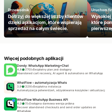
Przewodnik
Uruchom fir
Dotrzyj do większej liczby klientów
Wysokiej 
dzięki aplikacjom, które wspierają
które pom
sprzedaż na całym świecie.
pierwszeg
Więcej podobnych aplikacji
Dondy: WhatsApp Marketing+Chat
na 5 gwiazdek
4,8
(770)
•
Bezpłatny plan jest dostępny
Łączna liczba recenzji: 770
Abandoned cart recovery, AI agent & automations on WhatsApp
WhatFlow – automatyzacja Whats
na 5 gwiazdek
3,9
(329)
•
Bezpłatna instalacja
Łączna liczba recenzji: 329
Automatyzacja potwierdzeń, odzyskiwania koszyków i aktualizacj
WhatFlow WhatsApp Business API
na 5 gwiazdek
4,0
(1)
•
Dostępna darmowa wersja próbna
Łączna liczba recenzji: 1
Recover abandoned checkouts and send order updates on
WhatsApp