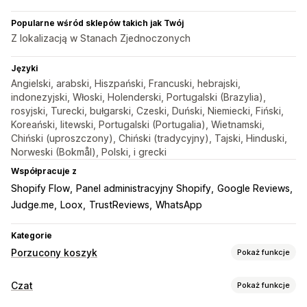
Popularne wśród sklepów takich jak Twój
Z lokalizacją w Stanach Zjednoczonych
Języki
Angielski, arabski, Hiszpański, Francuski, hebrajski,
indonezyjski, Włoski, Holenderski, Portugalski (Brazylia),
rosyjski, Turecki, bułgarski, Czeski, Duński, Niemiecki, Fiński,
Koreański, litewski, Portugalski (Portugalia), Wietnamski,
Chiński (uproszczony), Chiński (tradycyjny), Tajski, Hinduski,
Norweski (Bokmål), Polski, i grecki
Współpracuje z
Shopify Flow
Panel administracyjny Shopify
Google Reviews
Judge.me
Loox
TrustReviews
WhatsApp
Kategorie
Porzucony koszyk
Pokaż funkcje
Odzyskiwanie koszyka
Czat
Pokaż funkcje
Wielokanałowe przesyłanie wiadomości