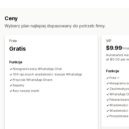
Wiadomości w czasie rzeczywistym
Oferty promocyjne
Oferty ograniczone czasowo
Czat na żywo
Informacje o klientach
Zautomatyzowane przepływy pracy
Ceny
Automatyczne odpowiedzi
Opcje wyświetlania
Wybierz plan najlepiej dopasowany do potrzeb firmy.
Odzyskiwanie koszyka
Wyzwalacze
Wzorce
Weryfikacja płatności przy odbiorze
Rabaty
Free
VIP
Prośby o recenzje
Alerty dotyczące wysyłki
$9.99
Gratis
/mie
Aktualizacje zamówienia
Automated mes
at $0.02 per 
Funkcje
Dostosowanie
Nieograniczony WhatsApp Chat
Kolor i czcionka
Emotikony i naklejki
Godziny pracy
Funkcje
100 ręcznych wiadomości: koszyk WhatsApp
Wiadomości powitalne
Przyciski czatu
Przypisanie czatu
Free +
Przycisk WhatsApp Share
Nieogranicz
Raporty
Zautomatyz
Bez naszej marki
WhatsApp C
Potwierdzeni
Wiadomości 
Wiadomości 
Priorytetowe