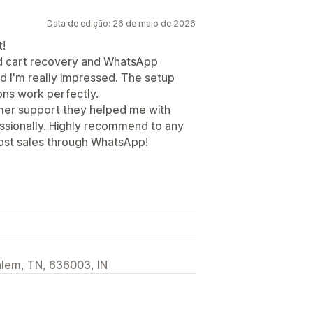
Data de edição: 26 de maio de 2026
t!
ed cart recovery and WhatsApp
 I'm really impressed. The setup
ons work perfectly.
omer support they helped me with
ssionally. Highly recommend to any
lost sales through WhatsApp!
lem, TN, 636003, IN