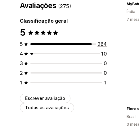
Avaliações
MyBat
(275)
Índia
7 mes
Classificação geral
5
5
264
4
10
3
0
2
0
1
1
Escrever avaliação
Todas as avaliações
Flores
Brasil
3 mes