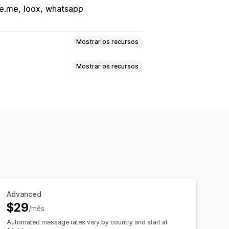
e.me
loox
whatsapp
Mostrar os recursos
Mostrar os recursos
 de desconto
e trabalho automatizados
 clientes
o na entrega
Descontos
 frete
Atualizações de pedidos
Advanced
io comercial
$29
/mês
e chat
Atribuição de chat
Automated message rates vary by country and start at