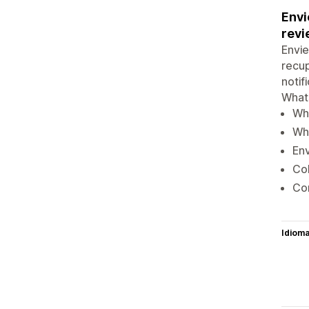
Envi
revi
Envi
recu
notif
What
Wh
Wha
En
Col
Con
Idiom