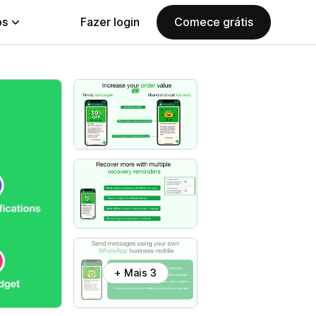
ps
Fazer login
Comece grátis
+ Mais 3