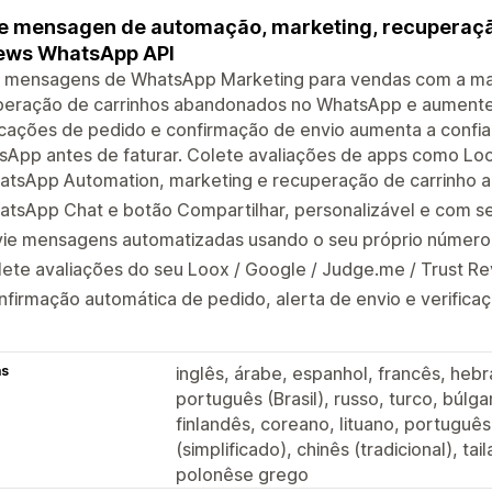
e mensagen de automação, marketing, recuperação
ews WhatsApp API
e mensagens de WhatsApp Marketing para vendas com a mai
peração de carrinhos abandonados no WhatsApp e aumente 
icações de pedido e confirmação de envio aumenta a confia
sApp antes de faturar. Colete avaliações de apps como Lo
atsApp Automation, marketing e recuperação de carrinho
tsApp Chat e botão Compartilhar, personalizável e com se
vie mensagens automatizadas usando o seu próprio número
ete avaliações do seu Loox / Google / Judge.me / Trust Re
firmação automática de pedido, alerta de envio e verific
as
inglês, árabe, espanhol, francês, hebra
português (Brasil), russo, turco, búl
finlandês, coreano, lituano, português
(simplificado), chinês (tradicional), ta
polonêse grego