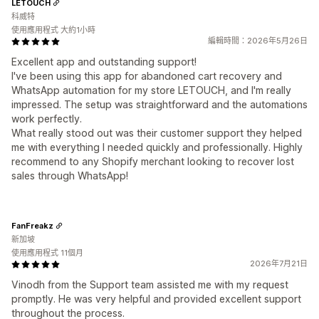
LETOUCH
科威特
使用應用程式 大約1小時
編輯時間：2026年5月26日
Excellent app and outstanding support!
I've been using this app for abandoned cart recovery and
WhatsApp automation for my store LETOUCH, and I'm really
impressed. The setup was straightforward and the automations
work perfectly.
What really stood out was their customer support they helped
me with everything I needed quickly and professionally. Highly
recommend to any Shopify merchant looking to recover lost
sales through WhatsApp!
FanFreakz
新加坡
使用應用程式 11個月
2026年7月21日
Vinodh from the Support team assisted me with my request
promptly. He was very helpful and provided excellent support
throughout the process.