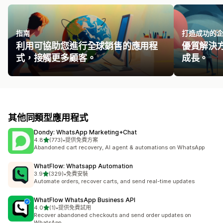
指南
打造成功的
利用可協助您進行全球銷售的應用程
優質解決
式，接觸更多顧客。
成長。
其他同類型應用程式
Dondy: WhatsApp Marketing+Chat
滿分 5 顆星
4.8
(773)
•
提供免費方案
共有 773 則評價
Abandoned cart recovery, AI agent & automations on WhatsApp
WhatFlow: Whatsapp Automation
滿分 5 顆星
3.9
(329)
•
免費安裝
共有 329 則評價
Automate orders, recover carts, and send real-time updates
WhatFlow WhatsApp Business API
滿分 5 顆星
4.0
(1)
•
提供免費試用
共有 1 則評價
Recover abandoned checkouts and send order updates on
WhatsApp