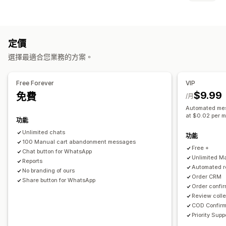
多管道傳送訊息
折扣優惠
限時優惠
自動化工作流程
即時傳訊
顯示選項
即時訊息
顧客深入分析
觸發條件
範本
定價
自動回覆
選擇最適合您業務的方案。
購物車提醒
貨到付款 (COD) 驗證
折扣
邀請評價
運送提醒
訂單最新資訊
Free Forever
VIP
$9.99
免費
自訂
/月
Automated mes
顏色和字型
表情符號和貼圖
營業時間
歡迎訊息
聊天按鈕
at $0.02 per 
功能
指派聊天
Unlimited chats
功能
100 Manual cart abandonment messages
Free +
Chat button for WhatsApp
Unlimited M
Reports
Automated 
No branding of ours
Order CRM
Share button for WhatsApp
Order confi
Review coll
COD Confir
Priority Supp