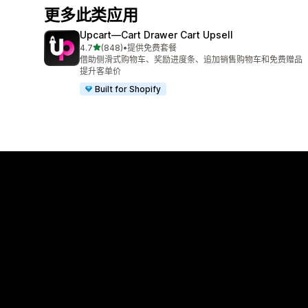
更多此类应用
Upcart—Cart Drawer Cart Upsell
星（满分 5 星）
4.7
(848)
•
提供免费套餐
总共 848 条评论
借助侧滑式购物车、奖励进度条、追加销售购物车和免费赠品
提升客单价
Built for Shopify