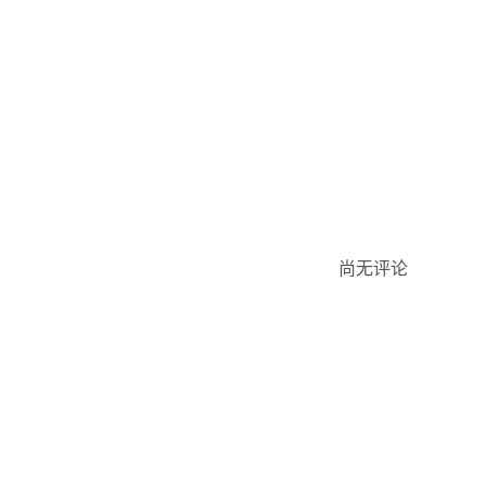
购物车显示
自定义样式
自动适应移动设备
购物车
增销
运输进度条
奖励兑换
结账自定义
购物车共享
尚无评论