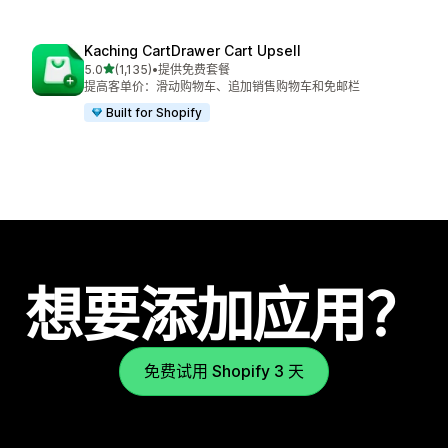
Kaching CartDrawer Cart Upsell
星（满分 5 星）
5.0
(1,135)
•
提供免费套餐
总共 1135 条评论
提高客单价：滑动购物车、追加销售购物车和免邮栏
Built for Shopify
想要添加应用？
免费试用 Shopify 3 天