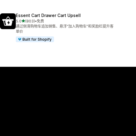
Essent Cart Drawer Cart Upsell
星（满分 5 星）
5.0
(803)
•
免费
总共 803 条评论
通过侧滑购物车追加销售、悬浮“加入购物车”和奖励栏提升客
单价
Built for Shopify