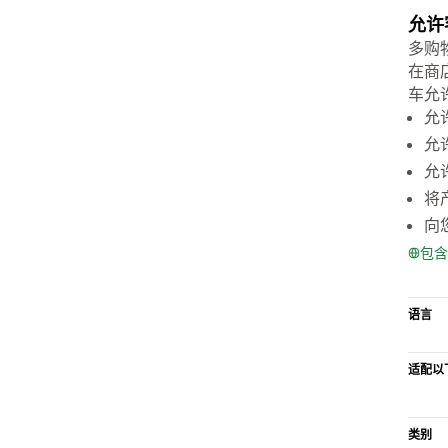
允许
多购
在商
车允
允
允
允
将产
向
包含
语言
适配以
类别