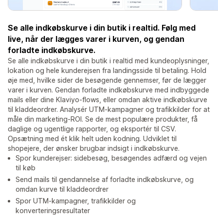
Se alle indkøbskurve i din butik i realtid. Følg med
live, når der lægges varer i kurven, og gendan
forladte indkøbskurve.
Se alle indkøbskurve i din butik i realtid med kundeoplysninger,
lokation og hele kunderejsen fra landingsside til betaling. Hold
øje med, hvilke sider de besøgende gennemser, før de lægger
varer i kurven. Gendan forladte indkøbskurve med indbyggede
mails eller dine Klaviyo-flows, eller omdan aktive indkøbskurve
til kladdeordrer. Analysér UTM-kampagner og trafikkilder for at
måle din marketing-ROI. Se de mest populære produkter, få
daglige og ugentlige rapporter, og eksportér til CSV.
Opsætning med ét klik helt uden kodning. Udviklet til
shopejere, der ønsker brugbar indsigt i indkøbskurve.
Spor kunderejser: sidebesøg, besøgendes adfærd og vejen
til køb
Send mails til gendannelse af forladte indkøbskurve, og
omdan kurve til kladdeordrer
Spor UTM-kampagner, trafikkilder og
konverteringsresultater