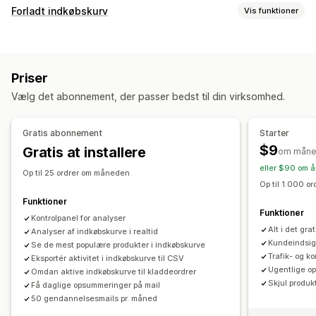
Kundeadfærd
Forladt indkøbskurv
Vis funktioner
Sporing i realtid
Aktivitetssporing
Eventsporing
Gendannelse af indkøbskurv
Segmentering
Sidevisninger
Besøgendes IP
E-mailpåmindelser
Konverteringssporing
Markedsføring og salg
Priser
Visningsindstillinger
Indblik med kunstig intelligens
UTM-sporing
Vælg det abonnement, der passer bedst til din virksomhed.
Adfærdssporing
Forladt indkøbskurv
Pixelsporing
Gratis abonnement
Starter
Visualiseringer og rapporter
$9
Gratis at installere
om måne
Kontrolpanel med analyser
Tilpassede kontrolpaneler
eller $90 om å
Tilpassede rapporter
Dataeksport
Historisk analyse
Op til 25 ordrer om måneden
Op til 1.000 o
Planlægning af rapporter
Notifikationer
Funktioner
Funktioner
Kontrolpanel for analyser
Alt i det gr
Analyser af indkøbskurve i realtid
Kundeindsigt
Se de mest populære produkter i indkøbskurve
Trafik- og k
Eksportér aktivitet i indkøbskurve til CSV
Ugentlige o
Omdan aktive indkøbskurve til kladdeordrer
Skjul produk
Få daglige opsummeringer på mail
50 gendannelsesmails pr. måned