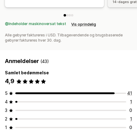
14-dages grat
Indeholder maskinoversat tekst
Vis oprindelig
Alle gebyrer faktureres i USD. Tilbagevendende og brugsbaserede
gebyrer faktureres hver 30. dag.
Anmeldelser
(43)
Samlet bedømmelse
4,9
5
41
4
1
3
0
2
1
1
0