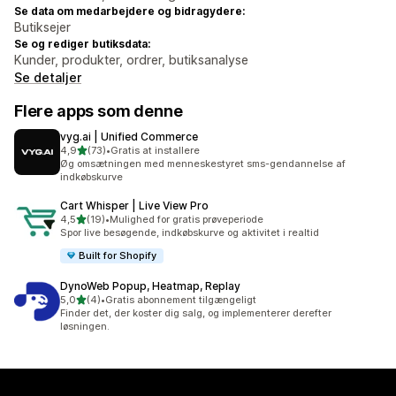
Se data om medarbejdere og bidragydere:
Butiksejer
Se og rediger butiksdata:
Kunder, produkter, ordrer, butiksanalyse
Se detaljer
Flere apps som denne
vyg.ai | Unified Commerce
ud af 5 stjerner
4,9
(73)
•
Gratis at installere
73 anmeldelser i alt
Øg omsætningen med menneskestyret sms-gendannelse af
indkøbskurve
Cart Whisper | Live View Pro
ud af 5 stjerner
4,5
(19)
•
Mulighed for gratis prøveperiode
19 anmeldelser i alt
Spor live besøgende, indkøbskurve og aktivitet i realtid
Built for Shopify
DynoWeb Popup, Heatmap, Replay
ud af 5 stjerner
5,0
(4)
•
Gratis abonnement tilgængeligt
4 anmeldelser i alt
Finder det, der koster dig salg, og implementerer derefter
løsningen.