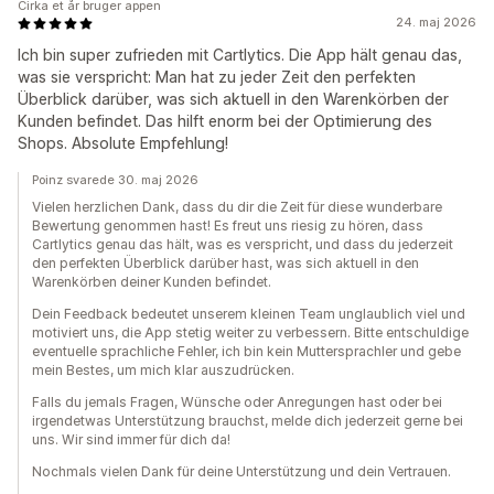
Cirka et år bruger appen
24. maj 2026
Ich bin super zufrieden mit Cartlytics. Die App hält genau das,
was sie verspricht: Man hat zu jeder Zeit den perfekten
Überblick darüber, was sich aktuell in den Warenkörben der
Kunden befindet. Das hilft enorm bei der Optimierung des
Shops. Absolute Empfehlung!
Poinz svarede 30. maj 2026
Vielen herzlichen Dank, dass du dir die Zeit für diese wunderbare
Bewertung genommen hast! Es freut uns riesig zu hören, dass
Cartlytics genau das hält, was es verspricht, und dass du jederzeit
den perfekten Überblick darüber hast, was sich aktuell in den
Warenkörben deiner Kunden befindet.
Dein Feedback bedeutet unserem kleinen Team unglaublich viel und
motiviert uns, die App stetig weiter zu verbessern. Bitte entschuldige
eventuelle sprachliche Fehler, ich bin kein Muttersprachler und gebe
mein Bestes, um mich klar auszudrücken.
Falls du jemals Fragen, Wünsche oder Anregungen hast oder bei
irgendetwas Unterstützung brauchst, melde dich jederzeit gerne bei
uns. Wir sind immer für dich da!
Nochmals vielen Dank für deine Unterstützung und dein Vertrauen.