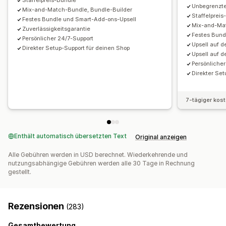
Staffelpreis-Bundle
Vorlagen
Währungsumrechnung
Lokalisierung
Pauschalrabatte
Prozentuale Rabatte
Warenkorbrabatte
Unbegrenzte
Mix-and-Match-Bundle, Bundle-Builder
Kampagnen
Trigger und Regeln
Automatisierungen
Staffelprei
Kostenloser Versand
BOGO
Abonnements
Massenpreise
Festes Bundle und Smart-Add-ons-Upsell
Mix-and-Mat
Tracking
Berichterstattung
Analysen
A/B-Tests
Zuverlässigkeitsgarantie
Großhandelspreise
Dynamische Preise
Individuelle Preise
Festes Bund
Persönlicher 24/7-Support
Upsell auf d
Direkter Setup-Support für deinen Shop
Upsell auf d
Persönliche
Direkter Set
7-tägiger kos
Enthält automatisch übersetzten Text
Original anzeigen
Alle Gebühren werden in USD berechnet. Wiederkehrende und
nutzungsabhängige Gebühren werden alle 30 Tage in Rechnung
gestellt.
Rezensionen
(283)
Gesamtbewertung