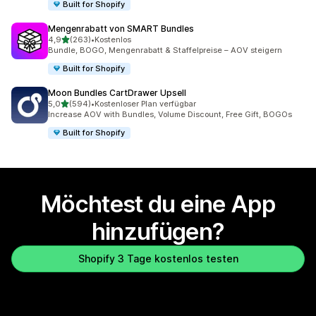
Built for Shopify
Mengenrabatt von SMART Bundles
von 5 Sternen
4,9
(263)
•
Kostenlos
263 Rezensionen insgesamt
Bundle, BOGO, Mengenrabatt & Staffelpreise – AOV steigern
Built for Shopify
Moon Bundles CartDrawer Upsell
von 5 Sternen
5,0
(594)
•
Kostenloser Plan verfügbar
594 Rezensionen insgesamt
Increase AOV with Bundles, Volume Discount, Free Gift, BOGOs
Built for Shopify
Möchtest du eine App
hinzufügen?
Shopify 3 Tage kostenlos testen