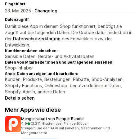
Eingeführt
23. Mai 2025 ·
Changelog
Datenzugriff
Damit diese App in deinem Shop funktioniert, benötigt sie
Zugriff auf die folgenden Daten. Die Gründe dafür findest du in
der
Datenschutzerklärung
des Entwicklers bzw. der
Entwicklerin.
Kund:innendaten einsehen:
Sensible Daten, Geräte- und Aktivitätsdaten
Daten von Mitarbeiter:innen und Beitragenden einsehen:
Shop-Inhaber
Shop-Daten anzeigen und bearbeiten:
Kunden, Produkte, Bestellungen, Rabatte, Shop-Analysen,
Shopify Functions, Onlineshop, benutzerdefinierte Daten,
Shopify-Admin, andere Daten
Details sehen
Mehr Apps wie diese
Mengenrabatt von Pumper Bundle
von 5 Sternen
4,9
(3.211)
•
Kostenloser Plan verfügbar
3211 Rezensionen insgesamt
Steigern Sie den AOV mit Paketen, Geschenken und
Mengenrabatte