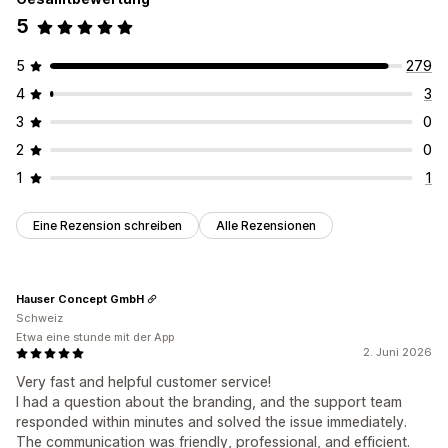
5
5
279
4
3
3
0
2
0
1
1
Eine Rezension schreiben
Alle Rezensionen
Hauser Concept GmbH
Schweiz
Etwa eine stunde mit der App
2. Juni 2026
Very fast and helpful customer service!
I had a question about the branding, and the support team
responded within minutes and solved the issue immediately.
The communication was friendly, professional, and efficient.