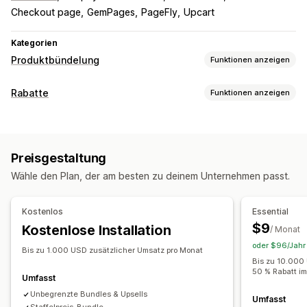
Checkout page
GemPages
PageFly
Upcart
Kategorien
Produktbündelung
Funktionen anzeigen
Bundle-Typen
Rabatte
Funktionen anzeigen
Feste Bundles
Multipacks
Mix-and-Match-Bundles
Rabatt-Typen
Varianten-Bundles
Coupons
BOGO
Feste Preisgestaltung
Preisstaffelung
Bundles mit unendlich vielen Möglichkeiten
Preisgestaltung
Mengenrabatte
Mengenstaffelungen
Pauschalrabatte
Zusammenstellen einer Box
Geschenkboxen
Wähle den Plan, der am besten zu deinem Unternehmen passt.
Prozentuale Rabatte
Massenrabatte
Kostenloser Versand
Mystery-Boxen
Probepackungen
Abo-Boxen
Warenkorbrabatte
Checkout-Rabatte
Geschenke
Großhandels-Bundles
Upselling-Bundles
Kostenlos
Essential
Prämien
Produkt-Bundles
Zeitlich begrenzte Angebote
Cross-Selling-Bundles
Häufig zusammen gekauft
$9
Kostenlose Installation
/ Monat
Countdown Timer
Upselling-Rabatte
Ähnliche Produkte
Digitale Produkte
Individuelle Bundles
oder $96/Jahr 
Cross-Selling-Rabatte
Popups
Dynamische Preise
Bis zu 1.000 USD zusätzlicher Umsatz pro Monat
Die Preise kannst du festlegen
Bis zu 10.000
Individuelle Rabatte
50 % Rabatt i
Feste Preisgestaltung
Preisstaffelung
Umfasst
Rabatte verwalten
Mengenstaffelungen
Unbegrenzte Bundles & Upsells
Rabatte
Mengenrabatte
Umfasst