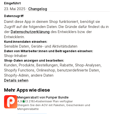
Eingeführt
23. Mai 2025 ·
Changelog
Datenzugriff
Damit diese App in deinem Shop funktioniert, benötigt sie
Zugriff auf die folgenden Daten. Die Gründe dafür findest du in
der
Datenschutzerklärung
des Entwicklers bzw. der
Entwicklerin.
Kund:innendaten einsehen:
Sensible Daten, Geräte- und Aktivitätsdaten
Daten von Mitarbeiter:innen und Beitragenden einsehen:
Shop-Inhaber
Shop-Daten anzeigen und bearbeiten:
Kunden, Produkte, Bestellungen, Rabatte, Shop-Analysen,
Shopify Functions, Onlineshop, benutzerdefinierte Daten,
Shopify-Admin, andere Daten
Details sehen
Mehr Apps wie diese
Mengenrabatt von Pumper Bundle
von 5 Sternen
4,9
(3.218)
•
Kostenloser Plan verfügbar
3218 Rezensionen insgesamt
Steigern Sie den AOV mit Paketen, Geschenken und
Mengenrabatte