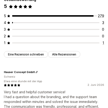
5
5
279
4
3
3
0
2
0
1
1
Eine Rezension schreiben
Alle Rezensionen
Hauser Concept GmbH
Schweiz
Etwa eine stunde mit der App
2. Juni 2026
Very fast and helpful customer service!
I had a question about the branding, and the support team
responded within minutes and solved the issue immediately.
The communication was friendly, professional, and efficient.