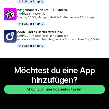
Built for Shopify
Mengenrabatt von SMART Bundles
von 5 Sternen
4,9
(265)
•
Kostenlos
265 Rezensionen insgesamt
Bundle, BOGO, Mengenrabatt & Staffelpreise – AOV steigern
Built for Shopify
Moon Bundles CartDrawer Upsell
von 5 Sternen
5,0
(594)
•
Kostenloser Plan verfügbar
594 Rezensionen insgesamt
Increase AOV with Bundles, Volume Discount, Free Gift, BOGOs
Built for Shopify
Möchtest du eine App
hinzufügen?
Shopify 3 Tage kostenlos testen