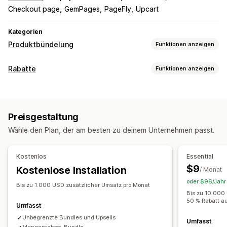
Checkout page
GemPages
PageFly
Upcart
Kategorien
Produktbündelung
Funktionen anzeigen
Bundle-Typen
Rabatte
Funktionen anzeigen
Feste Bundles
Multipacks
Mix-and-Match-Bundles
Rabatt-Typen
Varianten-Bundles
Coupons
BOGO
Feste Preisgestaltung
Preisstaffelung
Bundles mit unendlich vielen Möglichkeiten
Preisgestaltung
Mengenrabatte
Mengenstaffelungen
Pauschalrabatte
Zusammenstellen einer Box
Geschenkboxen
Wähle den Plan, der am besten zu deinem Unternehmen passt.
Prozentuale Rabatte
Massenrabatte
Kostenloser Versand
Mystery-Boxen
Probepackungen
Abo-Boxen
Warenkorbrabatte
Checkout-Rabatte
Geschenke
Großhandels-Bundles
Upselling-Bundles
Kostenlos
Essential
Prämien
Produkt-Bundles
Zeitlich begrenzte Angebote
Cross-Selling-Bundles
Häufig zusammen gekauft
$9
Kostenlose Installation
/ Monat
Countdown Timer
Upselling-Rabatte
Ähnliche Produkte
Digitale Produkte
Individuelle Bundles
oder $96/Jahr 
Cross-Selling-Rabatte
Popups
Dynamische Preise
Bis zu 1.000 USD zusätzlicher Umsatz pro Monat
Die Preise kannst du festlegen
Bis zu 10.000
Individuelle Rabatte
50 % Rabatt a
Feste Preisgestaltung
Preisstaffelung
Umfasst
Rabatte verwalten
Mengenstaffelungen
Unbegrenzte Bundles und Upsells
Rabatte
Mengenrabatte
Umfasst