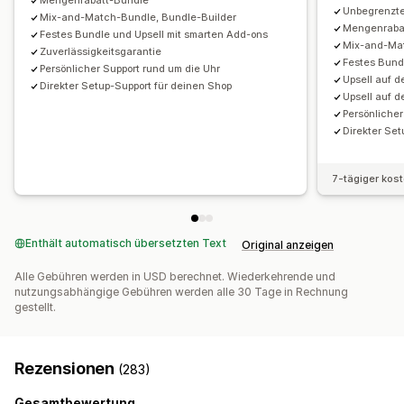
Mengenrabatt-Bundle
Vorlagen
Währungsumrechnung
Lokalisierung
Pauschalrabatte
Prozentuale Rabatte
Warenkorbrabatte
Unbegrenzte
Mix-and-Match-Bundle, Bundle-Builder
Kampagnen
Trigger und Regeln
Automatisierungen
Mengenraba
Kostenloser Versand
BOGO
Abonnements
Massenpreise
Festes Bundle und Upsell mit smarten Add-ons
Mix-and-Mat
Tracking
Berichterstattung
Analysen
A/B-Tests
Zuverlässigkeitsgarantie
Großhandelspreise
Dynamische Preise
Individuelle Preise
Festes Bund
Persönlicher Support rund um die Uhr
Upsell auf d
Direkter Setup-Support für deinen Shop
Upsell auf d
Persönlicher
Direkter Set
7-tägiger kos
Enthält automatisch übersetzten Text
Original anzeigen
Alle Gebühren werden in USD berechnet. Wiederkehrende und
nutzungsabhängige Gebühren werden alle 30 Tage in Rechnung
gestellt.
Rezensionen
(283)
Gesamtbewertung