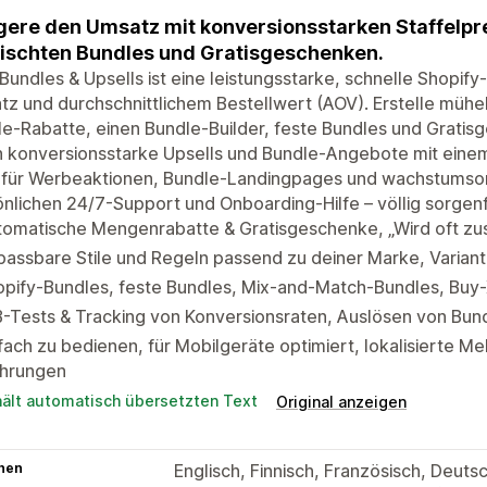
gere den Umsatz mit konversionsstarken Staffelpr
schten Bundles und Gratisgeschenken.
Bundles & Upsells ist eine leistungsstarke, schnelle Shopi
z und durchschnittlichem Bestellwert (AOV). Erstelle mühel
e-Rabatte, einen Bundle-Builder, feste Bundles und Gratis
 konversionsstarke Upsells und Bundle-Angebote mit einem
 für Werbeaktionen, Bundle-Landingpages und wachstumsorie
nlichen 24/7-Support und Onboarding-Hilfe – völlig sorgen
tomatische Mengenrabatte & Gratisgeschenke, „Wird oft z
assbare Stile und Regeln passend zu deiner Marke, Variant
opify-Bundles, feste Bundles, Mix-and-Match-Bundles, Bu
-Tests & Tracking von Konversionsraten, Auslösen von Bun
fach zu bedienen, für Mobilgeräte optimiert, lokalisierte 
hrungen
hält automatisch übersetzten Text
Original anzeigen
hen
Englisch, Finnisch, Französisch, Deutsc