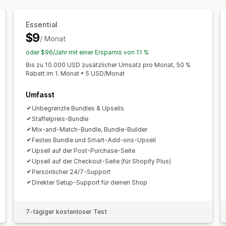
Cross-Selling-Rabatte
Popups
Dyna
Feste Preisgestaltung
Preisstaffelun
Rabatte verwalten
Essential
Mengenrabatte
Pauschalrabatte
Pro
$9
Vorlagen
Währungsumrechnung
Lok
/ Monat
Warenkorbrabatte
Kostenloser Vers
Trigger und Regeln
Automatisierung
Massenpreise
Großhandelspreise
Dy
oder $96/Jahr mit einer Ersparnis von 11 %
Analysen
A/B-Tests
Bis zu 10.000 USD zusätzlicher Umsatz pro Monat, 50 %
Rabatt im 1. Monat • 5 USD/Monat
Umfasst
Unbegrenzte Bundles & Upsells
Staffelpreis-Bundle
Mix-and-Match-Bundle, Bundle-Builder
Festes Bundle und Smart-Add-ons-Upsell
Upsell auf der Post-Purchase-Seite
Upsell auf der Checkout-Seite (für Shopify Plus)
Persönlicher 24/7-Support
Direkter Setup-Support für deinen Shop
7-tägiger kostenloser Test