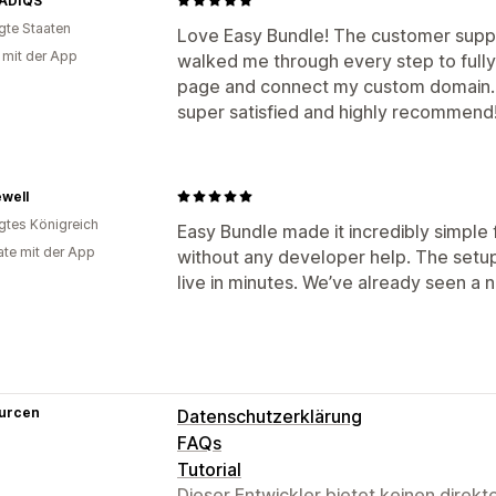
ADIQS
igte Staaten
Love Easy Bundle! The customer suppo
g mit der App
walked me through every step to full
page and connect my custom domain. A
super satisfied and highly recommend
well
igtes Königreich
Easy Bundle made it incredibly simple 
te mit der App
without any developer help. The setup 
live in minutes. We’ve already seen a no
urcen
Datenschutzerklärung
FAQs
Tutorial
Dieser Entwickler bietet keinen direk