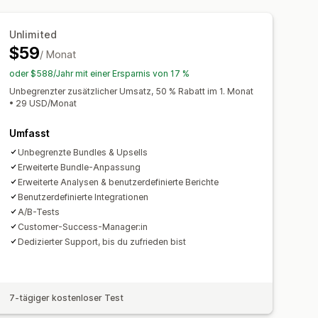
mische Preise
Individuelle Rabatte
g
Mengenstaffelungen
Rabatte
Unlimited
zentuale Rabatte
$59
alisierung
Kampagnen
and
BOGO
/ Monat
Abonnements
en
Tracking
Berichterstattung
namische Preise
Individuelle Preise
oder $588/Jahr mit einer Ersparnis von 17 %
Unbegrenzter zusätzlicher Umsatz, 50 % Rabatt im 1. Monat
• 29 USD/Monat
Umfasst
Unbegrenzte Bundles & Upsells
Erweiterte Bundle-Anpassung
Erweiterte Analysen & benutzerdefinierte Berichte
Benutzerdefinierte Integrationen
A/B-Tests
Customer-Success-Manager:in
Dedizierter Support, bis du zufrieden bist
7-tägiger kostenloser Test