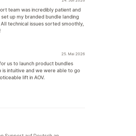
24. Juli 2026
rt team was incredibly patient and
y set up my branded bundle landing
ll technical issues sorted smoothly,
!
25. Mai 2026
for us to launch product bundles
is intuitive and we were able to go
ticeable lift in AOV.
ten Support auf Deutsch an.