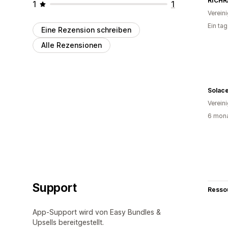
RICHR
1
1
Verein
Ein ta
Eine Rezension schreiben
Alle Rezensionen
Solace
Verein
6 mona
Support
Resso
App-Support wird von Easy Bundles &
Upsells bereitgestellt.