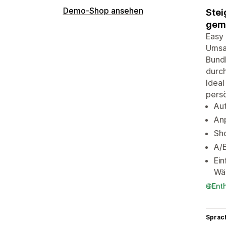
Demo-Shop ansehen
Stei
gemi
Easy 
Umsat
Bundl
durch
Ideal
persö
Au
Anp
Sh
A/B
Ein
Wä
Ent
Sprac