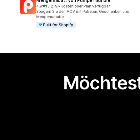
Mengenrabatt von Pumper Bundle
von 5 Sternen
4,9
(3.219)
•
Kostenloser Plan verfügbar
3219 Rezensionen insgesamt
Steigern Sie den AOV mit Paketen, Geschenken und
Mengenrabatte
Built for Shopify
Möchtest