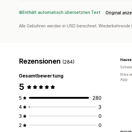
Enthält automatisch übersetzten Text
Original anz
Alle Gebühren werden in USD berechnet. Wiederkehrende 
Rezensionen
Hause
(284)
Schwe
Etwa e
Gesamtbewertung
App
5
5
280
4
3
3
0
2
0