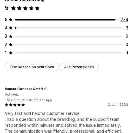
5
5
279
4
3
3
0
2
0
1
1
Eine Rezension schreiben
Alle Rezensionen
Hauser Concept GmbH
Schweiz
Etwa eine stunde mit der App
2. Juni 2026
Very fast and helpful customer service!
I had a question about the branding, and the support team
responded within minutes and solved the issue immediately.
The communication was friendly, professional, and efficient.