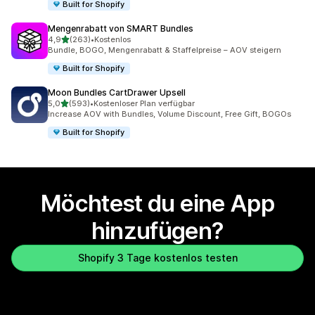
Built for Shopify
Mengenrabatt von SMART Bundles
von 5 Sternen
4,9
(263)
•
Kostenlos
263 Rezensionen insgesamt
Bundle, BOGO, Mengenrabatt & Staffelpreise – AOV steigern
Built for Shopify
Moon Bundles CartDrawer Upsell
von 5 Sternen
5,0
(593)
•
Kostenloser Plan verfügbar
593 Rezensionen insgesamt
Increase AOV with Bundles, Volume Discount, Free Gift, BOGOs
Built for Shopify
Möchtest du eine App
hinzufügen?
Shopify 3 Tage kostenlos testen