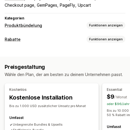
Checkout page
GemPages
PageFly
Upcart
Kategorien
Produktbündelung
Funktionen anzeigen
Bundle-Typen
Rabatte
Funktionen anzeigen
Feste Bundles
Multipacks
Mix-and-Match-Bundles
Rabatt-Typen
Varianten-Bundles
Coupons
BOGO
Feste Preisgestaltung
Preisstaffelung
Bundles mit unendlich vielen Möglichkeiten
Preisgestaltung
Mengenrabatte
Mengenstaffelungen
Pauschalrabatte
Zusammenstellen einer Box
Geschenkboxen
Wähle den Plan, der am besten zu deinem Unternehmen passt.
Prozentuale Rabatte
Massenrabatte
Kostenloser Versand
Mystery-Boxen
Probepackungen
Abo-Boxen
Warenkorbrabatte
Checkout-Rabatte
Geschenke
Großhandels-Bundles
Upselling-Bundles
Kostenlos
Essential
Prämien
Produkt-Bundles
Zeitlich begrenzte Angebote
Cross-Selling-Bundles
Häufig zusammen gekauft
$9
Kostenlose Installation
/ Monat
Countdown Timer
Upselling-Rabatte
Ähnliche Produkte
Digitale Produkte
Individuelle Bundles
oder $96/Jahr 
Cross-Selling-Rabatte
Popups
Dynamische Preise
Bis zu 1.000 USD zusätzlicher Umsatz pro Monat
Die Preise kannst du festlegen
Bis zu 10.000
Individuelle Rabatte
50 % Rabatt i
Feste Preisgestaltung
Preisstaffelung
Umfasst
Rabatte verwalten
Mengenstaffelungen
Unbegrenzte Bundles & Upsells
Rabatte
Mengenrabatte
Umfasst