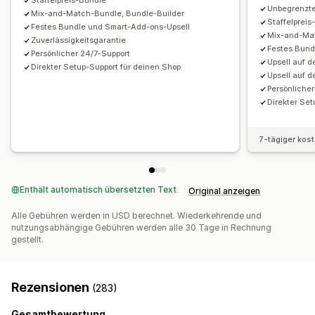
Staffelpreis-Bundle
Vorlagen
Währungsumrechnung
Lokalisierung
Pauschalrabatte
Prozentuale Rabatte
Warenkorbrabatte
Unbegrenzte
Mix-and-Match-Bundle, Bundle-Builder
Kampagnen
Trigger und Regeln
Automatisierungen
Staffelprei
Kostenloser Versand
BOGO
Abonnements
Massenpreise
Festes Bundle und Smart-Add-ons-Upsell
Mix-and-Mat
Tracking
Berichterstattung
Analysen
A/B-Tests
Zuverlässigkeitsgarantie
Großhandelspreise
Dynamische Preise
Individuelle Preise
Festes Bund
Persönlicher 24/7-Support
Upsell auf d
Direkter Setup-Support für deinen Shop
Upsell auf d
Persönliche
Direkter Set
7-tägiger kos
Enthält automatisch übersetzten Text
Original anzeigen
Alle Gebühren werden in USD berechnet. Wiederkehrende und
nutzungsabhängige Gebühren werden alle 30 Tage in Rechnung
gestellt.
Rezensionen
(283)
Gesamtbewertung