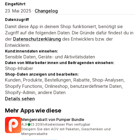
Eingeführt
23. Mai 2025 ·
Changelog
Datenzugriff
Damit diese App in deinem Shop funktioniert, benötigt sie
Zugriff auf die folgenden Daten. Die Gründe dafür findest du in
der
Datenschutzerklärung
des Entwicklers bzw. der
Entwicklerin.
Kund:innendaten einsehen:
Sensible Daten, Geräte- und Aktivitätsdaten
Daten von Mitarbeiter:innen und Beitragenden einsehen:
Shop-Inhaber
Shop-Daten anzeigen und bearbeiten:
Kunden, Produkte, Bestellungen, Rabatte, Shop-Analysen,
Shopify Functions, Onlineshop, benutzerdefinierte Daten,
Shopify-Admin, andere Daten
Details sehen
Mehr Apps wie diese
Mengenrabatt von Pumper Bundle
von 5 Sternen
4,9
(3.209)
•
Kostenloser Plan verfügbar
3209 Rezensionen insgesamt
Steigern Sie den AOV mit Paketen, Geschenken und
Mengenrabatte