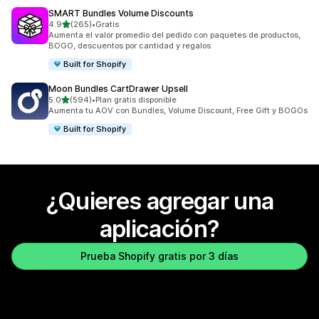
SMART Bundles Volume Discounts
de 5 estrellas
4.9
(265)
•
Gratis
265 reseñas en total
Aumenta el valor promedio del pedido con paquetes de productos,
BOGO, descuentos por cantidad y regalos
Built for Shopify
Moon Bundles CartDrawer Upsell
de 5 estrellas
5.0
(594)
•
Plan gratis disponible
594 reseñas en total
Aumenta tu AOV con Bundles, Volume Discount, Free Gift y BOGOs
Built for Shopify
¿Quieres agregar una
aplicación?
Prueba Shopify gratis por 3 días