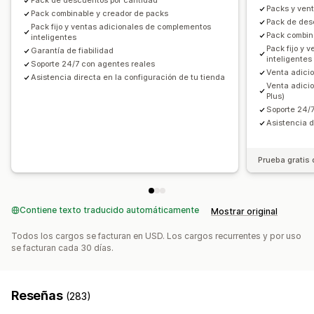
Pack de descuentos por cantidad
Descuentos globales
Descuentos porcentuales
Packs y vent
Precios dinámicos
Descuentos personalizados
Pack combinable y creador de packs
Pack de des
Descuentos en el carrito
Envío gratis
BOGO
Pack fijo y ventas adicionales de complementos
Pack combin
inteligentes
Gestión de descuentos
Suscripciones
Precios al por mayor
Precios de mayorista
Pack fijo y 
Garantía de fiabilidad
Plantillas
Conversión de monedas
Localización
inteligentes
Precios dinámicos
Personalizar precios
Soporte 24/7 con agentes reales
Venta adici
Campañas
Activadores y reglas
Automatizaciones
Asistencia directa en la configuración de tu tienda
Venta adicio
Seguimiento
Informes
Informes y estadísticas
Prueba A/B
Plus)
Soporte 24/
Asistencia d
Prueba gratis 
Contiene texto traducido automáticamente
Mostrar original
Todos los cargos se facturan en USD. Los cargos recurrentes y por uso
se facturan cada 30 días.
Reseñas
(283)