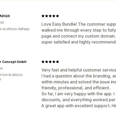
ADIQS
iti
Love Easy Bundle! The customer suppo
o di utilizzo dell’app
walked me through every step to full
page and connect my custom domain. A
super satisfied and highly recommend
r Concept GmbH
ra
Very fast and helpful customer service
n'ora di utilizzo
I had a question about the branding,
p
within minutes and solved the issue 
friendly, professional, and efficient.
So far, I am very happy with the app. I
discounts, and everything worked perf
A great app with excellent support. 