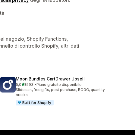
ità
i del negozio, Shopify Functions,
nello di controllo Shopify, altri dati
Moon Bundles CartDrawer Upsell
stelle su 5
5,0
(593)
•
Piano gratuito disponibile
593 recensioni totali
Slide cart, free gifts, post purchase, BOGO, quantity
breaks
Built for Shopify