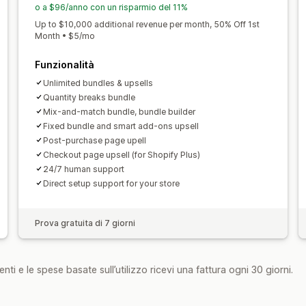
Modelli
Conversione delle valute
Lo
Prezzi in blocco
Prezzi all’ingrosso
P
o a $96/anno con un risparmio del 11%
Trigger e regole
Automazioni
Monit
Up to $10,000 additional revenue per month, 50% Off 1st
Month • $5/mo
Test A/B
Funzionalità
Unlimited bundles & upsells
Quantity breaks bundle
Mix-and-match bundle, bundle builder
Fixed bundle and smart add-ons upsell
Post-purchase page upell
Checkout page upsell (for Shopify Plus)
24/7 human support
Direct setup support for your store
Prova gratuita di 7 giorni
nti e le spese basate sull’utilizzo ricevi una fattura ogni 30 giorni.