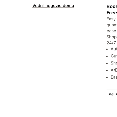
Vedi il negozio demo
Boos
Free
Easy 
quant
ease.
Shopi
24/7
Aut
Cus
Sho
A/B
Eas
Lingu