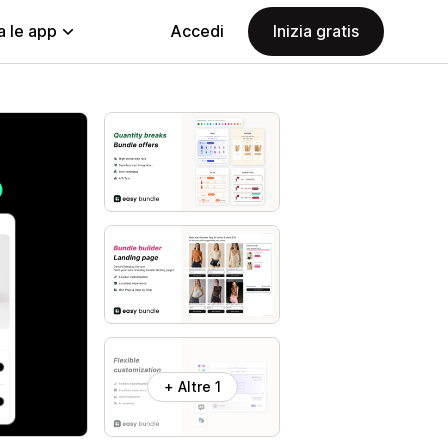
a le app
Accedi
Inizia gratis
+ Altre 1