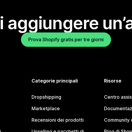
i aggiungere un’
Prova Shopify gratis per tre giorni
Categorie principali
Risorse
Dropshipping
Centro assi
Marketplace
Documentaz
Recensioni dei prodotti
Community d
i
Upselling e pacchetti di
Blog di Shop