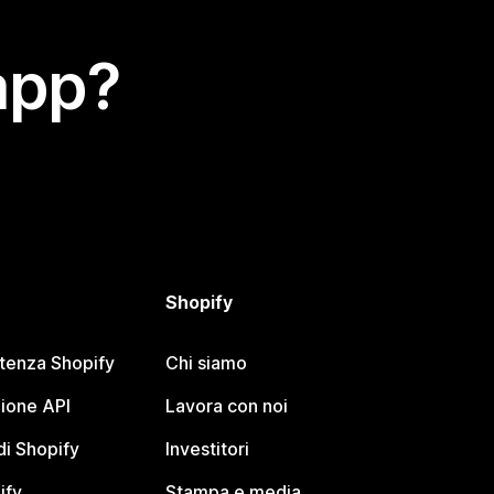
app?
Shopify
stenza Shopify
Chi siamo
ione API
Lavora con noi
i Shopify
Investitori
ify
Stampa e media