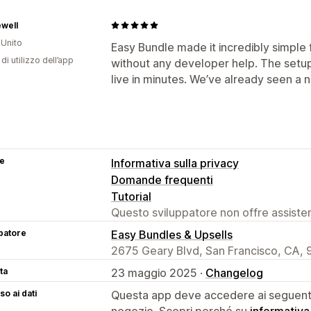
well
Unito
Easy Bundle made it incredibly simple 
di utilizzo dell’app
without any developer help. The setup 
live in minutes. We’ve already seen a no
se
Informativa sulla privacy
Domande frequenti
Tutorial
Questo sviluppatore non offre assistenz
patore
Easy Bundles & Upsells
2675 Geary Blvd, San Francisco, CA, 
ta
23 maggio 2025 ·
Changelog
o ai dati
Questa app deve accedere ai seguenti 
negozio. Scopri perché su
informativa