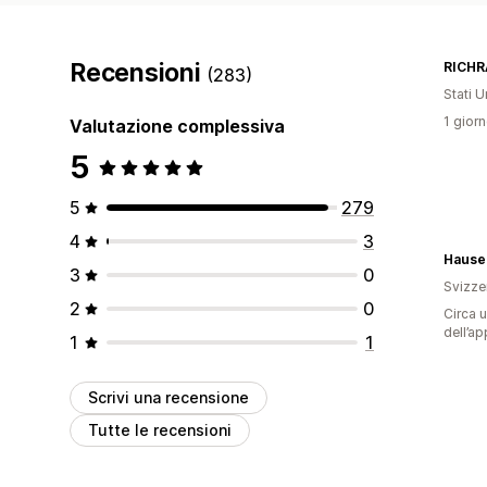
Recensioni
RICHR
(283)
Stati Un
1 giorn
Valutazione complessiva
5
5
279
4
3
Hause
3
0
Svizze
2
0
Circa u
dell’ap
1
1
Scrivi una recensione
Tutte le recensioni