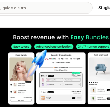
Sfogli
ria immagini in evidenza