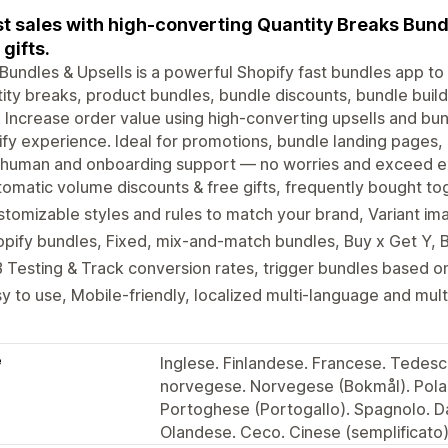
t sales with high-converting Quantity Breaks Bund
 gifts.
Bundles & Upsells is a powerful Shopify fast bundles app t
ity breaks, product bundles, bundle discounts, bundle builde
 Increase order value using high-converting upsells and bund
fy experience. Ideal for promotions, bundle landing pages
 human and onboarding support — no worries and exceed e
omatic volume discounts & free gifts, frequently bought to
tomizable styles and rules to match your brand, Variant i
pify bundles, Fixed, mix-and-match bundles, Buy x Get Y,
 Testing & Track conversion rates, trigger bundles based o
y to use, Mobile-friendly, localized multi-language and mul
e
Inglese. Finlandese. Francese. Tedesc
norvegese. Norvegese (Bokmål). Polac
Portoghese (Portogallo). Spagnolo. D
Olandese. Ceco. Cinese (semplificato)