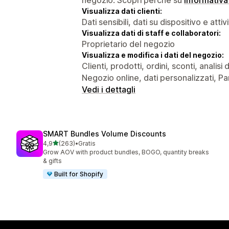
Visualizza dati clienti:
Dati sensibili, dati su dispositivo e attiv
Visualizza dati di staff e collaboratori:
Proprietario del negozio
Visualizza e modifica i dati del negozio:
Clienti, prodotti, ordini, sconti, analis
Negozio online, dati personalizzati, Pan
Vedi i dettagli
SMART Bundles Volume Discounts
stelle su 5
4,9
(263)
•
Gratis
263 recensioni totali
Grow AOV with product bundles, BOGO, quantity breaks
& gifts
Built for Shopify