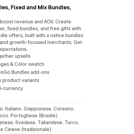
les, Fixed and Mix Bundles,
o boost revenue and AOV. Create
r, fixed bundles, and free gifts with
le offers, built with a native bundles
, and growth-focused merchants. Get
xpectations.
gether upsells
mages & Color swatch
 BoGo Bundles add-ons
n product variants
ti-currency
o. Italiano. Giapponese. Coreano.
co. Portoghese (Brasile).
anese. Svedese. Tailandese. Turco.
e Cinese (tradizionale)