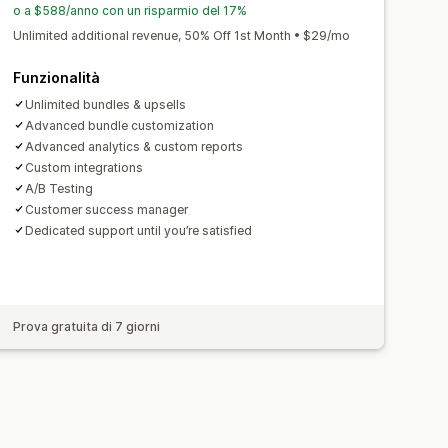
calizzazione
Campagne
rezzi dinamici
Prezzi personalizzati
o a $588/anno con un risparmio del 17%
oraggio
Reportistica
Analisi
Unlimited additional revenue, 50% Off 1st Month • $29/mo
Funzionalità
Unlimited bundles & upsells
Advanced bundle customization
Advanced analytics & custom reports
Custom integrations
A/B Testing
Customer success manager
Dedicated support until you’re satisfied
Prova gratuita di 7 giorni