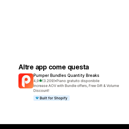
Altre app come questa
Pumper Bundles Quantity Breaks
stelle su 5
4,9
(3.209)
•
Piano gratuito disponibile
3209 recensioni totali
Increase AOV with Bundle offers, Free Gift & Volume
Discount!
Built for Shopify