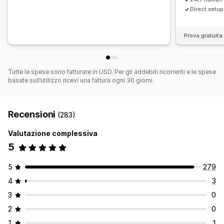
Direct setup 
Prova gratuita 
Tutte le spese sono fatturate in USD. Per gli addebiti ricorrenti e le spese
basate sull’utilizzo ricevi una fattura ogni 30 giorni.
Recensioni
(283)
Valutazione complessiva
5
5
279
4
3
3
0
2
0
1
1