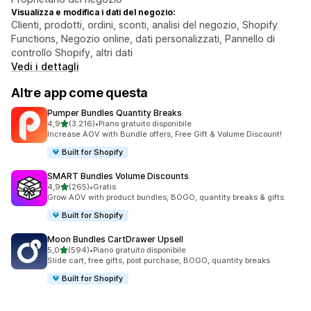
Visualizza e modifica i dati del negozio:
Clienti, prodotti, ordini, sconti, analisi del negozio, Shopify
Functions, Negozio online, dati personalizzati, Pannello di
controllo Shopify, altri dati
Vedi i dettagli
Altre app come questa
Pumper Bundles Quantity Breaks
stelle su 5
4,9
(3.216)
•
Piano gratuito disponibile
3216 recensioni totali
Increase AOV with Bundle offers, Free Gift & Volume Discount!
Built for Shopify
SMART Bundles Volume Discounts
stelle su 5
4,9
(265)
•
Gratis
265 recensioni totali
Grow AOV with product bundles, BOGO, quantity breaks & gifts
Built for Shopify
Moon Bundles CartDrawer Upsell
stelle su 5
5,0
(594)
•
Piano gratuito disponibile
594 recensioni totali
Slide cart, free gifts, post purchase, BOGO, quantity breaks
Built for Shopify