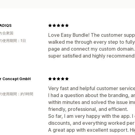
ADIQS
カ合衆国
Love Easy Bundle! The customer suppo
の使用期間：1日
walked me through every step to full
page and connect my custom domain. A
super satisfied and highly recommend
r Concept GmbH
Very fast and helpful customer service
の使用期間：約1時間
I had a question about the branding,
within minutes and solved the issue 
friendly, professional, and efficient.
So far, I am very happy with the app. I
discounts, and everything worked perf
A great app with excellent support. 