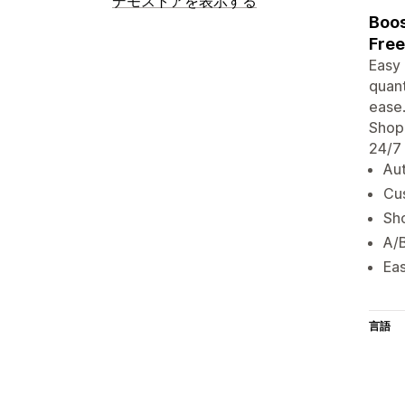
デモストアを表示する
Boos
Free
Easy 
quant
ease.
Shopi
24/7
Aut
Cus
Sho
A/B
Eas
言語