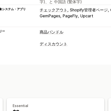
字)、と 中国語 (繁体字)
象システム・アプリ
チェックアウト
Shopify管理者ページ
GemPages
PageFly
Upcart
リー
商品バンドル
バンドルタイプ
ディスカウント
固定バンドル
マルチパック
組み合わ
ディスカウントの種類
オプション無制限バンドル
ボックスを
クーポン
BOGO
固定価格設定
段階的
ミステリーボックス・福袋
サンプルパ
ボリュームディスカウント
数量割引
アップセルバンドル
クロスセルバンド
一括割引
無料配送
カートディスカウ
関連商品
デジタル商品
カスタムバン
ギフト
リワード
商品バンドル
期間限
設定可能な価格設定方式
アップセルディスカウント
クロスセル
固定価格設定
段階的な価格設定
数量
動的価格設定
カスタムディスカウント
ボリュームディスカウント
一律割引
ディスカウント管理
Essential
カートディスカウント
無料配送
BOG