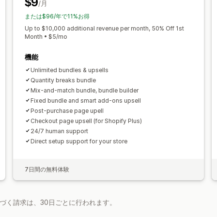
$9
テンプレート
通貨換算
ローカライズ
/月
動的価格設定
カスタム価格
オートメーション
追跡
レポート
分析
または$96/年で11%お得
Up to $10,000 additional revenue per month, 50% Off 1st
Month • $5/mo
機能
Unlimited bundles & upsells
Quantity breaks bundle
Mix-and-match bundle, bundle builder
Fixed bundle and smart add-ons upsell
Post-purchase page upell
Checkout page upsell (for Shopify Plus)
24/7 human support
Direct setup support for your store
7日間の無料体験
基づく請求は、30日ごとに行われます。