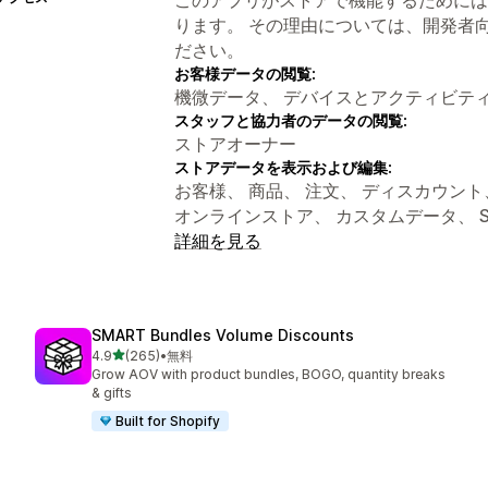
ります。 その理由については、開発者
ださい。
お客様データの閲覧:
機微データ、 デバイスとアクティビテ
スタッフと協力者のデータの閲覧:
ストアオーナー
ストアデータを表示および編集:
お客様、 商品、 注文、 ディスカウント、 スト
オンラインストア、 カスタムデータ、 Sho
詳細を見る
SMART Bundles Volume Discounts
5つ星中
4.9
(265)
•
無料
合計レビュー数：265件
Grow AOV with product bundles, BOGO, quantity breaks
& gifts
Built for Shopify