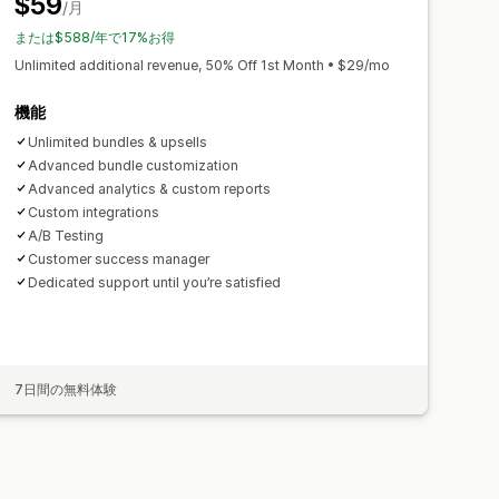
$59
キャンペーン
トリガーとルール
/月
A/Bテスト
または$588/年で17%お得
Unlimited additional revenue, 50% Off 1st Month • $29/mo
機能
Unlimited bundles & upsells
Advanced bundle customization
Advanced analytics & custom reports
Custom integrations
A/B Testing
Customer success manager
Dedicated support until you’re satisfied
7日間の無料体験