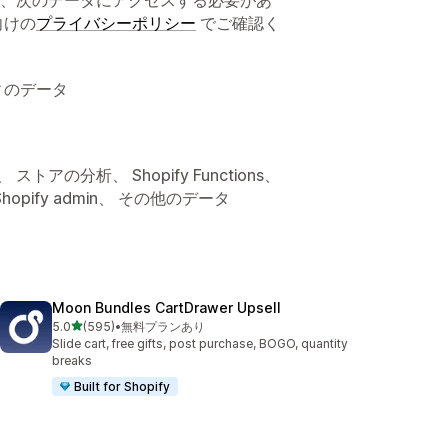
向けの
プライバシーポリシー
でご確認く
ィのデータ
アの分析、 Shopify Functions、
pify admin、 その他のデータ
Moon Bundles CartDrawer Upsell
5つ星中
5.0
(595)
•
無料プランあり
合計レビュー数：595件
Slide cart, free gifts, post purchase, BOGO, quantity
breaks
Built for Shopify