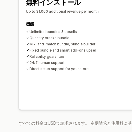
無料インストール
Up to $1,000 additional revenue per month
機能
Unlimited bundles & upsells
Quantity breaks bundle
Mix-and-match bundle, bundle builder
Fixed bundle and smart add-ons upsell
Reliability guarantee
24/7 human support
Direct setup support for your store
すべての料金はUSDで請求されます。 定期請求と使用料に