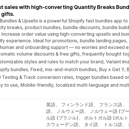
t sales with high-converting Quantity Breaks Bund
 gifts.
Bundles & Upsells is a powerful Shopify fast bundles app t
ity breaks, product bundles, bundle discounts, bundle builde
 Increase order value using high-converting upsells and bund
fy experience. Ideal for promotions, bundle landing pages
 human and onboarding support — no worries and exceed e
omatic volume discounts & free gifts, frequently bought to
tomizable styles and rules to match your brand, Variant i
pify bundles, Fixed, mix-and-match bundles, Buy x Get Y,
 Testing & Track conversion rates, trigger bundles based o
y to use, Mobile-friendly, localized multi-language and mul
英語、 フィンランド語、 フランス語、 
語、 ノルウェー語、 ノルウェー語 (ブ
ル語 (ブラジル)、 ポルトガル語 (ポル
スウェーデン語、 タイ語、 トルコ語、 