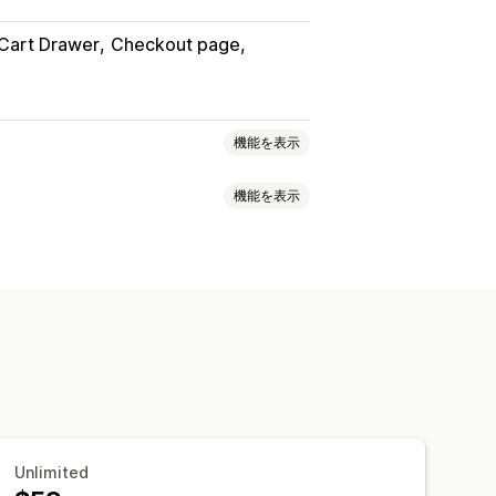
Cart Drawer
Checkout page
機能を表示
機能を表示
せバンドル
バリエーションバンドル
作成
ギフトボックス
な価格設定
ック
定期購入ボックス
卸売バンドル
一律割引
割引率によるディスカウント
ル
よく合わせて買われている商品
ント
チェックアウトディスカウント
ドル
定オファー
カウントダウンタイマー
ディスカウント
ポップアップ
割引
ディスカウント
割引率によるディスカウント
Unlimited
O
定期購入
一括価格設定
卸売価格