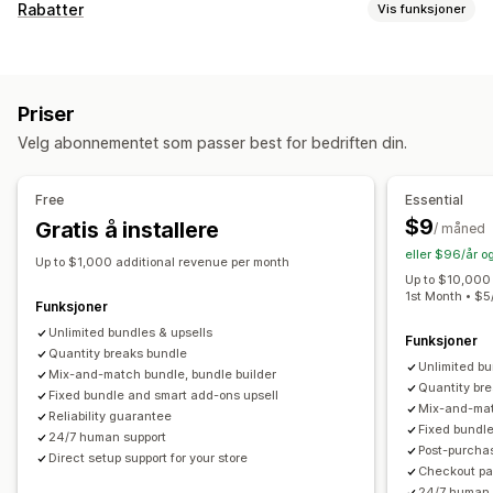
Pakketyper
Rabatter
Vis funksjoner
Faste pakker
Multipakker
Miks og match-pakker
Rabattyper
Variantpakker
Pakker med uendelige alternativer
Kuponger
Kjøp én, få én gratis
Faste priser
Sett sammen en eske
Gaveesker
Mysterieesker
Priser
Nivåbaserte priser
Volumrabatter
Kvantumsrabatter
Prøvepakker
Abonnementsesker
Engrospakker
Velg abonnementet som passer best for bedriften din.
Flate rabatter
Prosentbaserte rabatter
Masserabatter
Mersalgspakker
Kryssalgspakker
Kjøpes ofte sammen
Gratis frakt
Handlekurvrabatter
Kasserabatter
Gaver
Relaterte produkter
Digitale produkter
Free
Essential
Belønninger
Produktpakker
Tilbud i en begrenset periode
Egendefinerte pakker
$9
Gratis å installere
/ måned
Nedtellingstimer
Mersalgsrabatter
Kryssalgsrabatter
Priser du kan angi
eller $96/år o
Popup-vinduer
Dynamisk prissetting
Up to $1,000 additional revenue per month
Faste priser
Nivåbaserte priser
Kvantumsrabatter
Up to $10,000 
Egendefinerte rabatter
1st Month • $
Rabatter
Volumrabatter
Flate rabatter
Funksjoner
Administrere rabatter
Prosentbaserte rabatter
Unlimited bundles & upsells
Handlekurvrabatter
Gratis frakt
Funksjoner
Quantity breaks bundle
Maler
Valutakonvertering
Lokalisering
Kampanjer
Kjøp én, få én gratis
Abonnementer
Masseprissetting
Unlimited bu
Mix-and-match bundle, bundle builder
Utløsere og regler
Automasjoner
Sporing
Rapportering
Quantity br
Grossistpriser
Dynamisk prissetting
Tilpasset prissetting
Fixed bundle and smart add-ons upsell
Mix-and-mat
Analyse
A/B-testing
Reliability guarantee
Fixed bundl
24/7 human support
Post-purcha
Direct setup support for your store
Checkout pag
24/7 human 