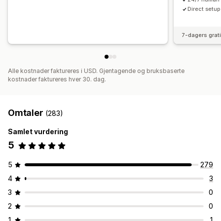
Direct setup 
7-dagers grat
Alle kostnader faktureres i USD. Gjentagende og bruksbaserte
kostnader faktureres hver 30. dag.
Omtaler
(283)
Samlet vurdering
5
5
279
4
3
3
0
2
0
1
1