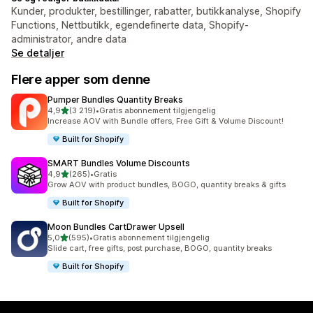
Kunder, produkter, bestillinger, rabatter, butikkanalyse, Shopify
Functions, Nettbutikk, egendefinerte data, Shopify-
administrator, andre data
Se detaljer
Flere apper som denne
Pumper Bundles Quantity Breaks
av 5 stjerner
4,9
(3 219)
•
Gratis abonnement tilgjengelig
Totalt 3219 omtaler
Increase AOV with Bundle offers, Free Gift & Volume Discount!
Built for Shopify
SMART Bundles Volume Discounts
av 5 stjerner
4,9
(265)
•
Gratis
Totalt 265 omtaler
Grow AOV with product bundles, BOGO, quantity breaks & gifts
Built for Shopify
Moon Bundles CartDrawer Upsell
av 5 stjerner
5,0
(595)
•
Gratis abonnement tilgjengelig
Totalt 595 omtaler
Slide cart, free gifts, post purchase, BOGO, quantity breaks
Built for Shopify