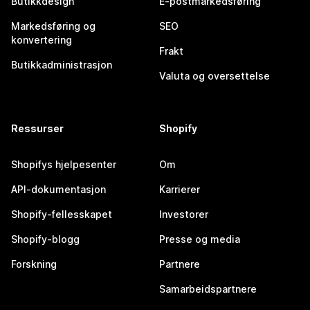
Butikkdesign
E-postmarkedsføring
Markedsføring og
SEO
konvertering
Frakt
Butikkadministrasjon
Valuta og oversettelse
Ressurser
Shopify
Shopifys hjelpesenter
Om
API-dokumentasjon
Karrierer
Shopify-fellesskapet
Investorer
Shopify-blogg
Presse og media
Forskning
Partnere
Samarbeidspartnere