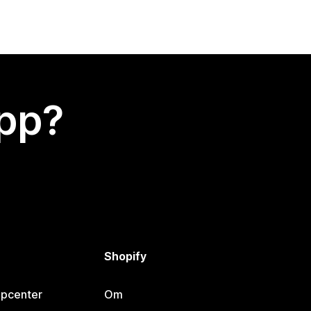
app?
Shopify
lpcenter
Om