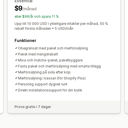
Essential
Rabatter
Volymrabatter
Rabattbelo
$9
Rabatthantering
/månad
Rabatter på hela varukorgen
Fri frakt
Mallar
Valutakonvertering
Lokaliser
Prenumerationer
Prissättning för bul
eller $96/år och spara 11 %
Automatiseringar
Spårning
Rapporte
Dynamisk prissättning
Anpassad priss
Upp till 10 000 USD i ytterligare intäkter per månad, 50 %
rabatt första månaden • 5 USD/mån
Funktioner
Obegränsat med paket och merförsäljning
Paket med mängdrabatt
Mixa och matcha-paket, paketbyggare
Fasta paket och merförsäljning med smarta tillägg
Merförsäljning på sida efter köp
Merförsäljning i kassan (för Shopify Plus)
Personlig support dygnet runt
Direkt installationssupport för din butik
Prova gratis i 7 dagar