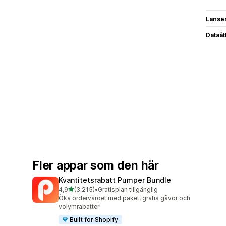
Lanse
Dataå
Fler appar som den här
Kvantitetsrabatt Pumper Bundle
av 5 stjärnor
4,9
(3 215)
•
Gratisplan tillgänglig
3215 recensioner totalt
Öka ordervärdet med paket, gratis gåvor och
volymrabatter!
Built for Shopify