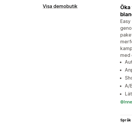
Visa demobutik
Öka 
blan
Easy 
genom
pake
merf
kampa
med o
Aut
Anp
Sho
A/B
Lät
Inn
Språk