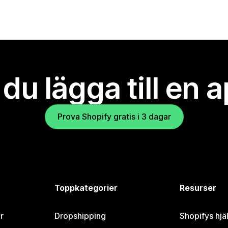
l du lägga till en 
Prova Shopify gratis i 3 dagar
Toppkategorier
Resurser
r
Dropshipping
Shopifys hjä