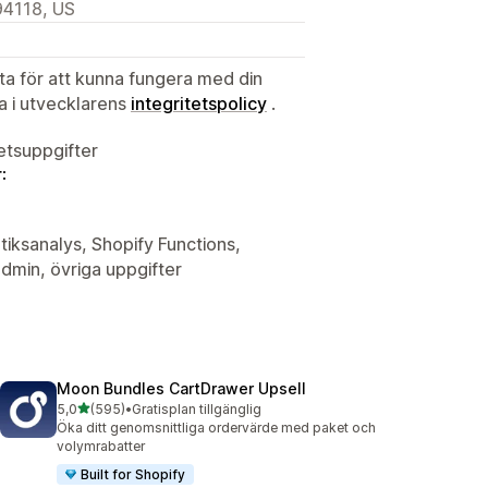
94118, US
ata för att kunna fungera med din
ta i utvecklarens
integritetspolicy
.
tetsuppgifter
:
tiksanalys, Shopify Functions,
min, övriga uppgifter
Moon Bundles CartDrawer Upsell
av 5 stjärnor
5,0
(595)
•
Gratisplan tillgänglig
595 recensioner totalt
Öka ditt genomsnittliga ordervärde med paket och
volymrabatter
Built for Shopify