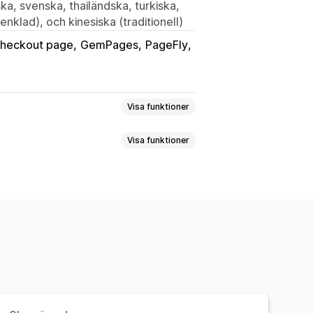
ka, svenska, thailändska, turkiska,
enklad), och kinesiska (traditionell)
heckout page
GemPages
PageFly
Visa funktioner
Visa funktioner
cha
Varianter på paket
hop en egen låda
Presentlådor
a priser
Kvantitetsbaserade priser
nslådor
Grossistpaket
er
Rabattbelopp
gspaket
Fri frakt
laterade produkter
 i kassan
Gåvor
Belöningar
danden
Nedräkningstimer
ingsrabatter
Popup-fönster
r
Stegvisa mängdrabatter
atter