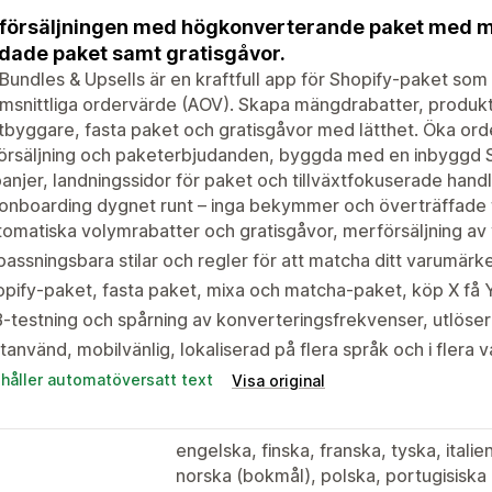
försäljningen med högkonverterande paket med m
dade paket samt gratisgåvor.
Bundles & Upsells är en kraftfull app för Shopify-paket som 
snittliga ordervärde (AOV). Skapa mängdrabatter, produkt
tbyggare, fasta paket och gratisgåvor med lätthet. Öka o
örsäljning och paketerbjudanden, byggda med en inbyggd S
njer, landningssidor för paket och tillväxtfokuserade handl
nboarding dygnet runt – inga bekymmer och överträffade f
omatiska volymrabatter och gratisgåvor, merförsäljning av
assningsbara stilar och regler för att matcha ditt varumärke
pify-paket, fasta paket, mixa och matcha-paket, köp X få 
-testning och spårning av konverteringsfrekvenser, utlöser
tanvänd, mobilvänlig, lokaliserad på flera språk och i flera v
ehåller automatöversatt text
Visa original
engelska, finska, franska, tyska, itali
norska (bokmål), polska, portugisiska (