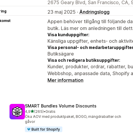
2675 Geary Blvd, San Francisco, CA, 
ring
23 maj 2025 ·
Ändringslogg
tkomst
Appen behöver tillgång till följande d
butik. Läs mer om anledningen till det
Visa kunduppgifter:
Känsliga uppgifter, enhets- och aktivi
Visa personal- och medarbetaruppgifter
Butiksägare
Visa och redigera butiksuppgifter:
Kunder, produkter, ordrar, rabatter, bu
Webbshop, anpassade data, Shopify ad
Mer information
SMART Bundles Volume Discounts
av 5 stjärnor
4,9
(265)
•
Gratis
265 recensioner totalt
Öka AOV med produktpaket, BOGO, mängdrabatter och
gåvor
Built for Shopify