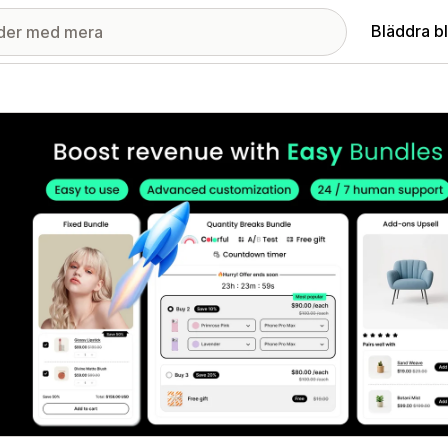
Bläddra b
ri med utvalda bilder