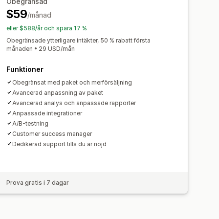
Obegränsad
pp
Procentuella rabatter
$59
Köp två, betala för en
/månad
ing
Kampanjer
Utlösare och regler
korder
Grossistpriser
eller $588/år och spara 17 %
ring
Analysverktyg
A/B-testning
ättning
Obegränsade ytterligare intäkter, 50 % rabatt första
månaden • 29 USD/mån
Funktioner
Obegränsat med paket och merförsäljning
Avancerad anpassning av paket
Avancerad analys och anpassade rapporter
Anpassade integrationer
A/B-testning
Customer success manager
Dedikerad support tills du är nöjd
Prova gratis i 7 dagar