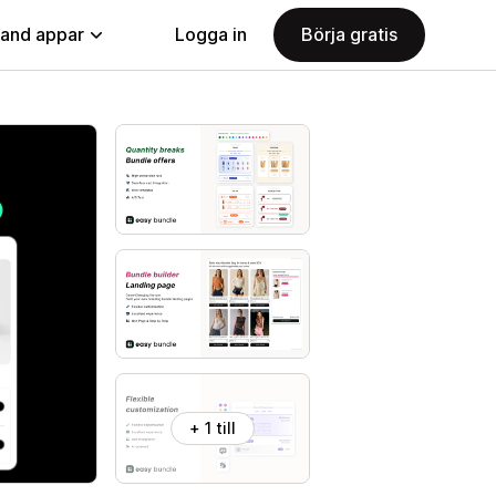
land appar
Logga in
Börja gratis
+ 1 till