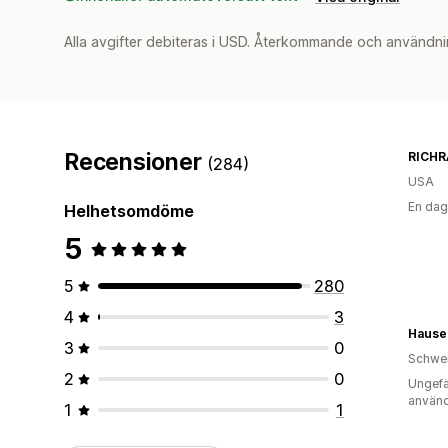
Alla avgifter debiteras i USD. Återkommande och användni
Recensioner
RICHR
(284)
USA
En dag
Helhetsomdöme
5
5
280
4
3
Hause
3
0
Schwe
2
0
Ungefä
använd
1
1